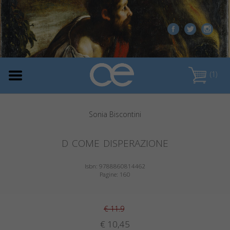
(1)
Sonia Biscontini
d come disperazione
Isbn: 9788860814462
Pagine: 160
€ 11.9
€ 10,45