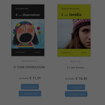
Sonia Biscontini
Autori vari
d come disperazione
I come Invidia
€ 11,31
€ 10,45
€ 11,90
€ 11,00
» Acquista
» Acquista
» Scheda libro
» Scheda libro