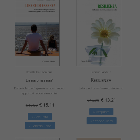
Luciano Sandrin
Rosella De Leonibus
Resilienza
Libere di essere?
La forza di camminare controvento
Dalla violenza di genere verso un nuovo
rapporto tra donne e uomini
€ 13,21
€ 13,90
€ 15,11
€ 15,90
» Acquista
» Acquista
» Scheda libro
» Scheda libro