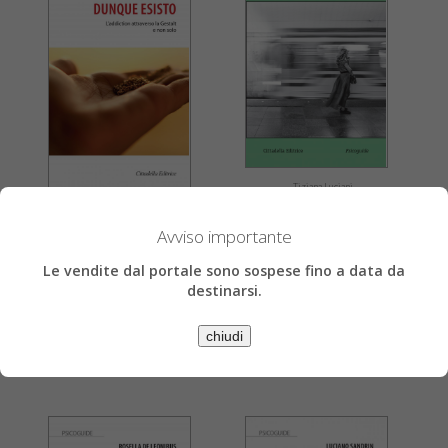
Tiziana Luciani
i come inquietudine
Andrea Bramucci
Dipendo dunque esisto
Avviso importante
€ 11,88
€ 12,50
L’addiction attraverso la Gestalt e non solo
Le vendite dal portale sono sospese fino a data da
destinarsi.
€ 15,11
» Acquista
€ 15,90
» Scheda libro
» Acquista
chiudi
» Scheda libro