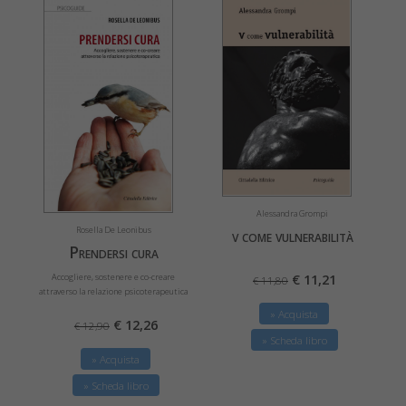
Alessandra Grompi
Rosella De Leonibus
v come vulnerabilità
Prendersi cura
Accogliere, sostenere e co-creare
€ 11,21
€ 11,80
attraverso la relazione psicoterapeutica
» Acquista
€ 12,26
€ 12,90
» Scheda libro
» Acquista
» Scheda libro