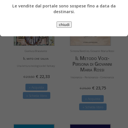
Le vendite dal portale sono sospese fino a data da
destinarsi.
chiudi
Simona Bandino, Giovanni Maria Rossi
Gianluca Bracalante
Il Metodo Voce-
Il mito che salva
Persona di Giovanni
Una lettura teologica del fantasy
Maria Rossi
€ 22,33
€ 23,50
Insonanza – Personanza – Consonanza
€ 23,75
» Acquista
€ 25,00
» Scheda libro
» Acquista
» Scheda libro