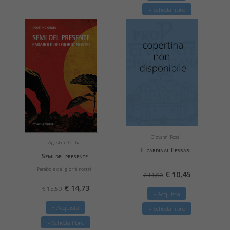
» Scheda libro
Giovanni Rossi
Agostino Orilia
Il cardinal Ferrari
Semi del presente
Parabole dei giorni nostri
€ 10,45
€ 11,00
€ 14,73
€ 15,50
» Acquista
» Acquista
» Scheda libro
» Scheda libro