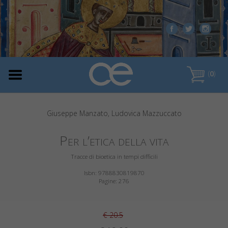
(
0
)
Giuseppe Manzato, Ludovica Mazzuccato
Per l’etica della vita
Tracce di bioetica in tempi difficili
Isbn: 9788830819870
Pagine: 276
€ 20.5