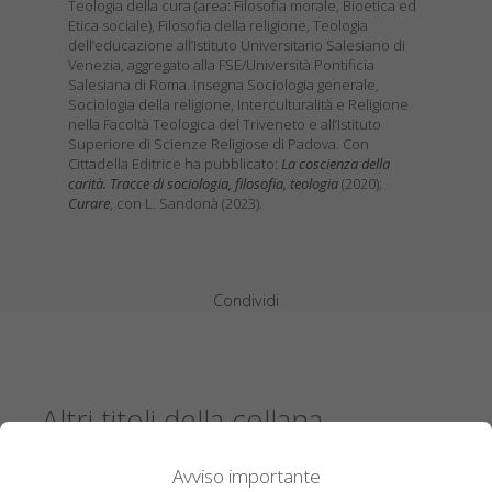
Teologia della cura (area: Filosofia morale, Bioetica ed
Etica sociale), Filosofia della religione, Teologia
dell’educazione all’Istituto Universitario Salesiano di
Venezia, aggregato alla FSE/Università Pontificia
Salesiana di Roma. Insegna Sociologia generale,
Sociologia della religione, Interculturalità e Religione
nella Facoltà Teologica del Triveneto e all’Istituto
Superiore di Scienze Religiose di Padova. Con
Cittadella Editrice ha pubblicato:
La coscienza della
carità. Tracce di sociologia, filosofia, teologia
(2020);
Curare
, con L. Sandonà (2023).
Condividi
Altri titoli della collana
Avviso importante