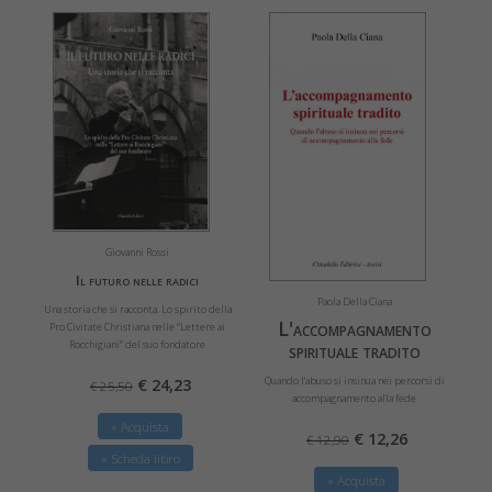
Giovanni Rossi
Il futuro nelle radici
Paola Della Ciana
Una storia che si racconta. Lo spirito della
L'accompagnamento
Pro Civitate Christiana nelle “Lettere ai
Rocchigiani” del suo fondatore
spirituale tradito
Quando l'abuso si insinua nei percorsi di
€ 24,23
€ 25,50
accompagnamento alla fede
» Acquista
€ 12,26
€ 12,90
» Scheda libro
» Acquista