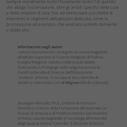
sempre moralmente lecito? Eticamente lecito? Un quesito
che allarga l’osservazione, oltre gli ambiti specifici della cura
e delle relazioni di cura, fino ad interessare possibilità di
intervento in segmenti delicatissimi della vita, come la
procreazione ad esempio, che innalzano potenti domande
o dubbi etici.
Informazioni sugli autori
ha conseguito la Laurea magistrale
Ludovica Mazzuccato
all’Istituto Superiore di Scienze Religiose di Padova.
Insegna Religione cattolica nella scuola statale.
Dottoranda in Pedagogia della religione presso la
Pontificia Facoltà di Scienze dell’Educazione
“Auxilium” di Roma. Si occupa di due rubriche di
didattica nella rivista L’ora
di Religione
(Elledici Edizioni).
Giuseppe Manzato, Ph.D., Dottore di ricerca in
Filosofia e Scienze della Formazione all’Università Ca’
Foscari di Venezia e al Pontificio Ateneo San’Anselmo
di Roma. Laurea magistrale in Sociologia all’Università
degli Studi di Urbino “Carlo Bo”. È docente di Etica e