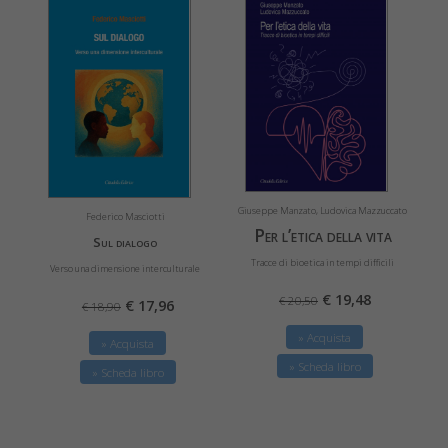
Giuseppe Manzato, Ludovica Mazzuccato
Federico Masciotti
Per l’etica della vita
Sul dialogo
Tracce di bioetica in tempi difficili
Verso una dimensione interculturale
€ 19,48
€ 20,50
€ 17,96
€ 18,90
» Acquista
» Acquista
» Scheda libro
» Scheda libro