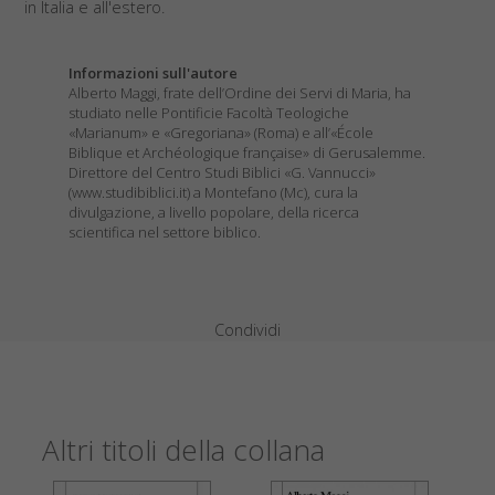
in Italia e all'estero.
Informazioni sull'autore
Alberto Maggi, frate dell’Ordine dei Servi di Maria, ha
studiato nelle Pontificie Facoltà Teologiche
«Marianum» e «Gregoriana» (Roma) e all’«École
Biblique et Archéologique française» di Gerusalemme.
Direttore del Centro Studi Biblici «G. Vannucci»
(www.studibiblici.it) a Montefano (Mc), cura la
divulgazione, a livello popolare, della ricerca
scientifica nel settore biblico.
Condividi
Altri titoli della collana