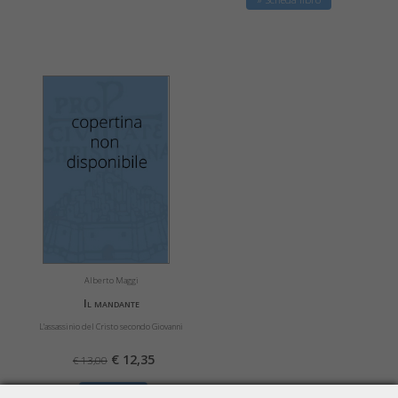
Alberto Maggi
Il mandante
L'assassinio del Cristo secondo Giovanni
€ 12,35
€ 13,00
» Acquista