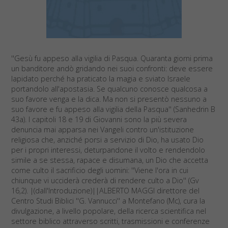
''Gesù fu appeso alla vigilia di Pasqua. Quaranta giorni prima
un banditore andò gridando nei suoi confronti: deve essere
lapidato perché ha praticato la magia e sviato Israele
portandolo all'apostasia. Se qualcuno conosce qualcosa a
suo favore venga e la dica. Ma non si presentò nessuno a
suo favore e fu appeso alla vigilia della Pasqua'' (Sanhedrin B
43a). I capitoli 18 e 19 di Giovanni sono la più severa
denuncia mai apparsa nei Vangeli contro un'istituzione
religiosa che, anziché porsi a servizio di Dio, ha usato Dio
per i propri interessi, deturpandone il volto e rendendolo
simile a se stessa, rapace e disumana, un Dio che accetta
come culto il sacrificio degli uomini: ''Viene l'ora in cui
chiunque vi ucciderà crederà di rendere culto a Dio'' (Gv
16,2). |(dall'Introduzione)||ALBERTO MAGGI direttore del
Centro Studi Biblici ''G. Vannucci'' a Montefano (Mc), cura la
divulgazione, a livello popolare, della ricerca scientifica nel
settore biblico attraverso scritti, trasmissioni e conferenze