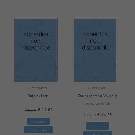
Alberto Maggi
Alberto Maggi
Roba da preti
Come leggere il Vangelo
e non perdere la fede
€ 12,83
€ 13,50
€ 14,25
€ 15,00
» Acquista
» Acquista
» Scheda libro
» Scheda libro