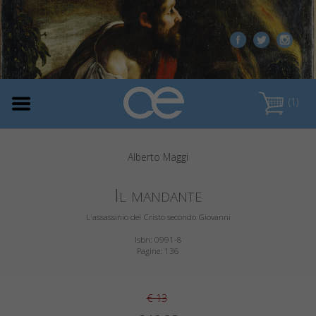
(1)
Alberto Maggi
Il mandante
L'assassinio del Cristo secondo Giovanni
Isbn: 0991-8
Pagine: 136
€ 13