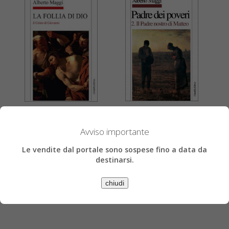
Alberto Maggi
Alberto Maggi
Padre dei poveri 2
La follia di Dio
Avviso importante
Il Padre Nostro di Matteo
il Cristo di Giovanni
Le vendite dal portale sono sospese fino a data da
€ 14,73
€ 16,15
€ 15,50
€ 17,00
destinarsi.
» Acquista
» Acquista
chiudi
» Scheda libro
» Scheda libro