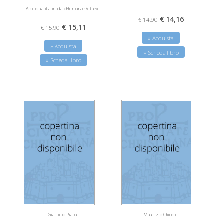
A cinquant'anni da «Humanae Vitae»
€ 14,16
€ 14,90
€ 15,11
€ 15,90
» Acquista
» Acquista
» Scheda libro
» Scheda libro
Giannino Piana
Maurizio Chiodi