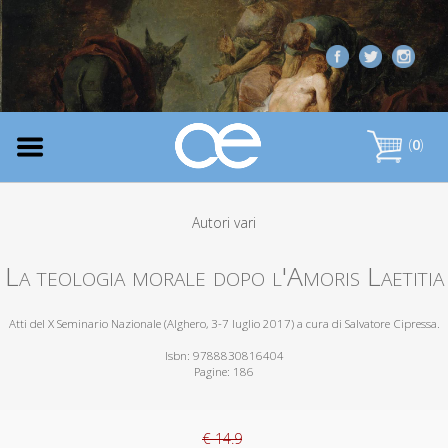
(
0
)
Autori vari
La teologia morale dopo l'Amoris Laetitia
Atti del X Seminario Nazionale (Alghero, 3-7 luglio 2017) a cura di Salvatore Cipressa.
Isbn: 9788830816404
Pagine: 186
€ 14.9