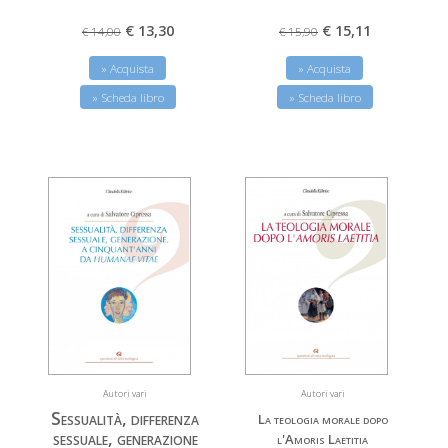
€ 15,11
€ 13,30
€ 15,90
€ 14,00
» Acquista
» Acquista
» Scheda libro
» Scheda libro
Autori vari
Autori vari
Sessualità, differenza
La teologia morale dopo
sessuale, generazione
l'Amoris Laetitia