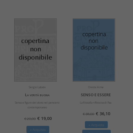
Sergio Labate
Oreste Aime
La verità buona
SENSO E ESSERE
Senso e figure del dono nel pensiero
La filosofia riflessiva di Pau
contemporaneo
€ 36,10
€ 38,00
€ 19,00
€ 20,00
» Acquista
» Acquista