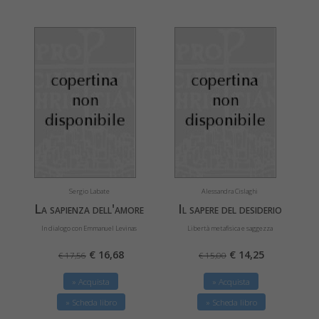
Sergio Labate
Alessandra Cislaghi
La sapienza dell'amore
Il sapere del desiderio
In dialogo con Emmanuel Levinas
Libertà metafisica e saggezza
€ 16,68
€ 14,25
€ 17,56
€ 15,00
» Acquista
» Acquista
» Scheda libro
» Scheda libro