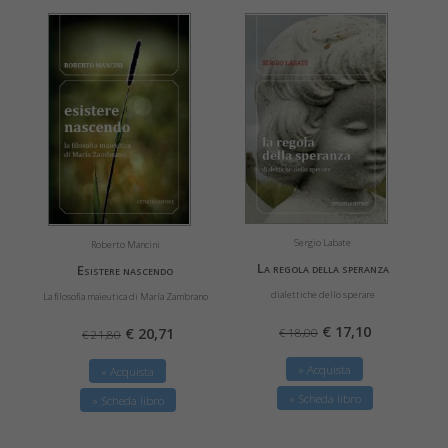
Sergio Labate
Roberto Mancini
La regola della speranza
Esistere nascendo
dialettiche dello sperare
La filosofia maieutica di María Zambrano
€ 17,10
€ 20,71
€ 18,00
€ 21,80
» Acquista
» Acquista
» Scheda libro
» Scheda libro