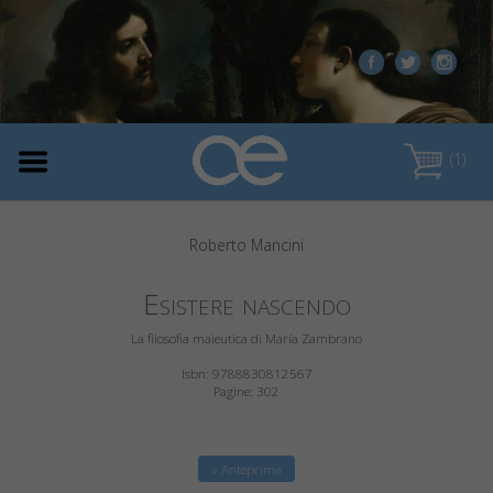
(1)
Roberto Mancini
Esistere nascendo
La filosofia maieutica di María Zambrano
Isbn: 9788830812567
Pagine: 302
» Anteprima