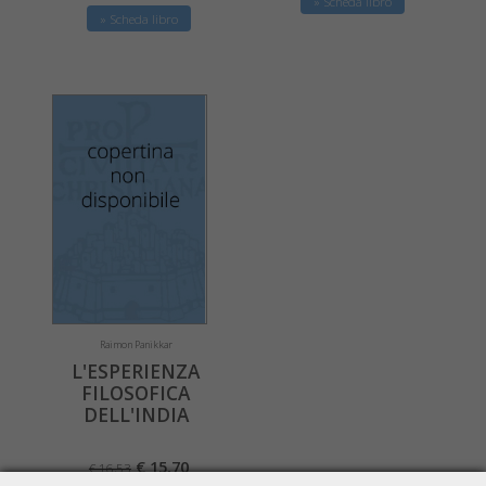
» Scheda libro
» Scheda libro
Raimon Panikkar
L'ESPERIENZA
FILOSOFICA
DELL'INDIA
€ 15,70
€ 16,53