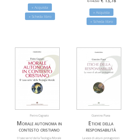
€ 13,78
€ 14,50
» Acquista
» Acquista
» Scheda libro
» Scheda libro
Giannino Piana
Pietro Cognato
Etiche della
Morale autonoma in
responsabilità
contesto cristiano
La voce di alcuni protagonisti
Il ‘caso serio’ della Teologia Morale