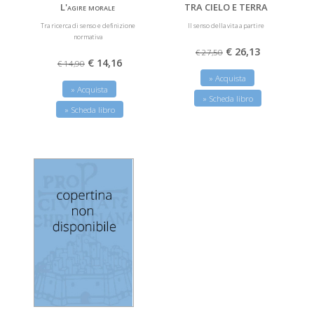
L'agire morale
TRA CIELO E TERRA
Tra ricerca di senso e definizione
Il senso della vita a partire
normativa
€ 26,13
€ 27,50
€ 14,16
€ 14,90
» Acquista
» Acquista
» Scheda libro
» Scheda libro