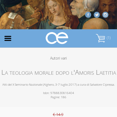
(1)
Autori vari
La teologia morale dopo l'Amoris Laetitia
Atti del X Seminario Nazionale (Alghero, 3-7 luglio 2017) a cura di Salvatore Cipressa.
Isbn: 9788830816404
Pagine: 186
€ 14.9