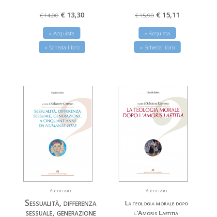
€ 15,11
€ 13,30
€ 15,90
€ 14,00
» Acquista
» Acquista
» Scheda libro
» Scheda libro
Autori vari
Autori vari
Sessualità, differenza
La teologia morale dopo
sessuale, generazione
l'Amoris Laetitia