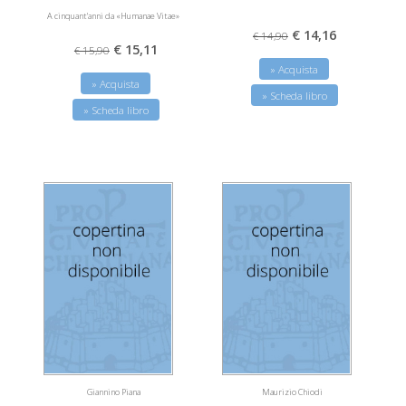
A cinquant'anni da «Humanae Vitae»
€ 14,16
€ 14,90
€ 15,11
€ 15,90
» Acquista
» Acquista
» Scheda libro
» Scheda libro
Giannino Piana
Maurizio Chiodi