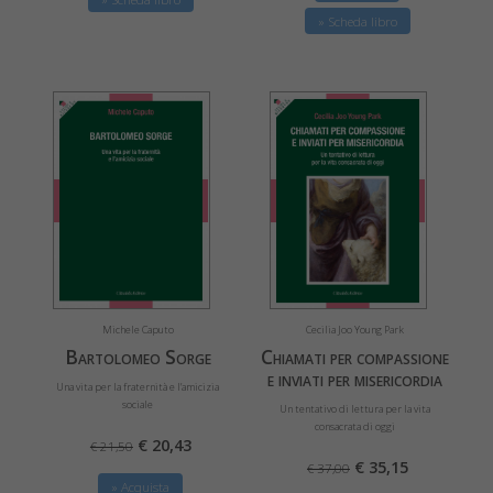
» Scheda libro
Michele Caputo
Cecilia Joo Young Park
Bartolomeo Sorge
Chiamati per compassione
e inviati per misericordia
Una vita per la fraternità e l’amicizia
sociale
Un tentativo di lettura per la vita
consacrata di oggi
€ 20,43
€ 21,50
€ 35,15
€ 37,00
» Acquista