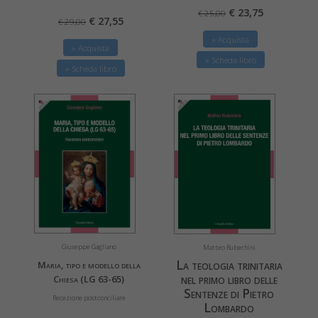
€ 23,75
€ 25,00
€ 27,55
€ 29,00
» Acquista
» Acquista
» Scheda libro
» Scheda libro
Giuseppe Gagliano
Matteo Rubechini
La teologia trinitaria
Maria, tipo e modello della
nel primo libro delle
Chiesa (LG 63-65)
Sentenze di Pietro
Recezione postconciliare
Lombardo