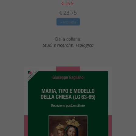
€ 25.5
€ 23,75
» Acquista
Dalla collana:
Studi e ricerche. Teologica