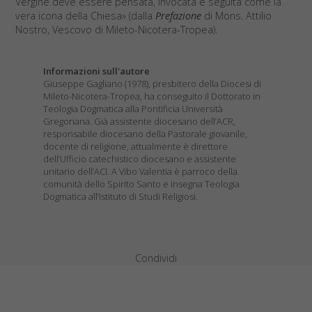
Vergine deve essere pensata, invocata e seguita come la
vera icona della Chiesa» (dalla
Prefazione
di Mons. Attilio
Nostro, Vescovo di Mileto-Nicotera-Tropea).
Informazioni sull'autore
Giuseppe Gagliano (1978), presbitero della Diocesi di
Mileto-Nicotera-Tropea, ha conseguito il Dottorato in
Teologia Dogmatica alla Pontificia Università
Gregoriana. Già assistente diocesano dell’ACR,
responsabile diocesano della Pastorale giovanile,
docente di religione, attualmente è direttore
dell’Ufficio catechistico diocesano e assistente
unitario dell’ACI. A Vibo Valentia è parroco della
comunità dello Spirito Santo e insegna Teologia
Dogmatica all’Istituto di Studi Religiosi.
Condividi