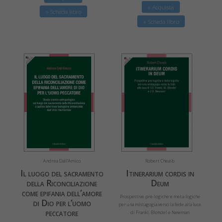
» Acquista
» Scheda libro
» Scheda libro
Andrea Dall’Amico
Robert Cheaib
Il luogo del sacramento
Itinerarium cordis in
della Riconciliazione
Deum
come epifania dell’amore
Prospettive pre-logiche e meta-logiche
di Dio per l’uomo
per una mistagogia verso la fede alla luce
peccatore
di Frankl, Blondel e Newman