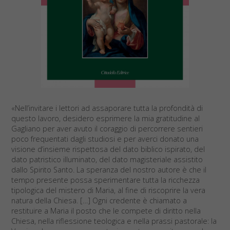
«Nell’invitare i lettori ad assaporare tutta la profondità di
questo lavoro, desidero esprimere la mia gratitudine al
Gagliano per aver avuto il coraggio di percorrere sentieri
poco frequentati dagli studiosi e per averci donato una
visione d’insieme rispettosa del dato biblico ispirato, del
dato patristico illuminato, del dato magisteriale assistito
dallo Spirito Santo. La speranza del nostro autore è che il
tempo presente possa sperimentare tutta la ricchezza
tipologica del mistero di Maria, al fine di riscoprire la vera
natura della Chiesa. […] Ogni credente è chiamato a
restituire a Maria il posto che le compete di diritto nella
Chiesa, nella riflessione teologica e nella prassi pastorale: la