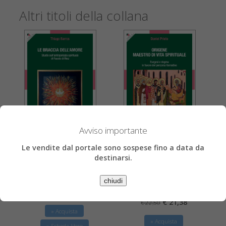
Altri titoli della collana
Avviso importante
Thiago Barros
Daniel Prieto
Le vendite dal portale sono sospese fino a data da
Le braccia dell'amore
Origene maestro di vita
destinarsi.
spirituale
Studio sull'antropologia spirituale di
Fausto di Riez
Esegesi e dogma in favore del percorso
chiudi
formativo
€ 27,55
€ 29,00
€ 21,38
€ 22,50
» Acquista
» Acquista
» Scheda libro