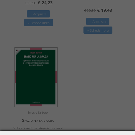
€ 24,23
€ 25,50
€ 19,48
€ 20,50
» Acquista
» Acquista
» Scheda libro
» Scheda libro
Teresio Barbaro
Spazio per la grazia
Esplorazione di una categoria inusuale al
servizio dell’Antropologia Teologica di