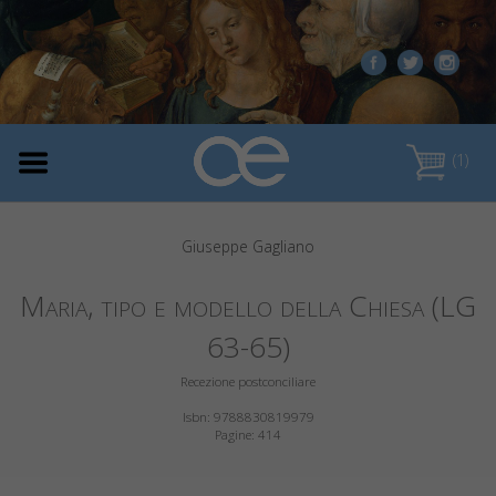
(1)
Giuseppe Gagliano
Maria, tipo e modello della Chiesa (LG
63-65)
Recezione postconciliare
Isbn: 9788830819979
Pagine: 414