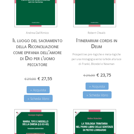
Andrea Dall’Amico
Robert Cheaib
Il luogo del sacramento
Itinerarium cordis in
della Riconciliazione
Deum
come epifania dell’amore
Prospettive pre-logiche e meta-logiche
di Dio per l’uomo
per una mistagogia verso la fede alla luce
peccatore
di Frankl, Blondel e Newman
€ 23,75
€ 25,00
€ 27,55
€ 29,00
» Acquista
» Acquista
» Scheda libro
» Scheda libro