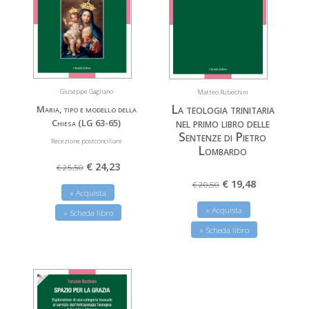
Giuseppe Gagliano
Matteo Rubechini
La teologia trinitaria
Maria, tipo e modello della
nel primo libro delle
Chiesa (LG 63-65)
Sentenze di Pietro
Recezione postconciliare
Lombardo
€ 24,23
€ 25,50
€ 19,48
€ 20,50
» Acquista
» Acquista
» Scheda libro
» Scheda libro