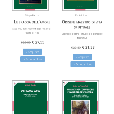
Thiago Barros
Daniel Prieto
Le braccia dell'amore
Origene maestro di vita
spirituale
Studio sull'antropologia spirituale di
Fausto di Riez
Esegesi e dogma in favore del percorso
formativo
€ 27,55
€ 29,00
€ 21,38
€ 22,50
» Acquista
» Acquista
» Scheda libro
» Scheda libro