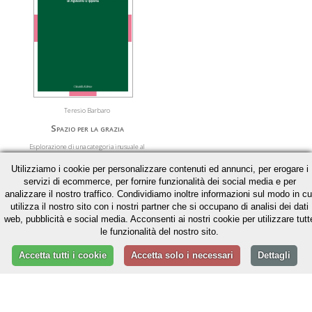
Teresio Barbaro
Spazio per la grazia
Esplorazione di una categoria inusuale al
servizio dell’Antropologia Teologica di
Utilizziamo i cookie per personalizzare contenuti ed annunci, per erogare i
Agostino d’Ippona
servizi di ecommerce, per fornire funzionalità dei social media e per
€ 20,43
analizzare il nostro traffico. Condividiamo inoltre informazioni sul modo in cu
€ 21,50
utilizza il nostro sito con i nostri partner che si occupano di analisi dei dati
web, pubblicità e social media. Acconsenti ai nostri cookie per utilizzare tutt
» Acquista
le funzionalità del nostro sito.
» Scheda libro
Accetta tutti i cookie
Accetta solo i necessari
Dettagli
www.cittadellaeditrice.com | Assisi 2026 | Tutti i diritti riservati