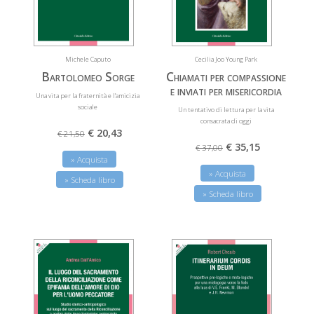
Michele Caputo
Cecilia Joo Young Park
Bartolomeo Sorge
Chiamati per compassione
e inviati per misericordia
Una vita per la fraternità e l’amicizia
sociale
Un tentativo di lettura per la vita
consacrata di oggi
€ 20,43
€ 21,50
€ 35,15
€ 37,00
» Acquista
» Acquista
» Scheda libro
» Scheda libro