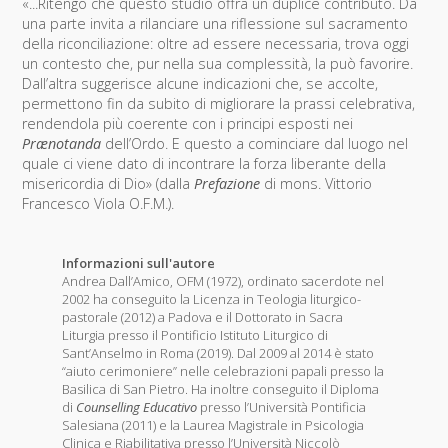
«...Ritengo che questo studio offra un duplice contributo. Da
una parte invita a rilanciare una riflessione sul sacramento
della riconciliazione: oltre ad essere necessaria, trova oggi
un contesto che, pur nella sua complessità, la può favorire.
Dall’altra suggerisce alcune indicazioni che, se accolte,
permettono fin da subito di migliorare la prassi celebrativa,
rendendola più coerente con i principi esposti nei
Prænotanda
dell’Ordo. E questo a cominciare dal luogo nel
quale ci viene dato di incontrare la forza liberante della
misericordia di Dio» (dalla
Prefazione
di mons. Vittorio
Francesco Viola O.F.M.).
Informazioni sull'autore
Andrea Dall’Amico, OFM (1972), ordinato sacerdote nel
2002 ha conseguito la Licenza in Teologia liturgico-
pastorale (2012) a Padova e il Dottorato in Sacra
Liturgia presso il Pontificio Istituto Liturgico di
Sant’Anselmo in Roma (2019). Dal 2009 al 2014 è stato
“aiuto cerimoniere” nelle celebrazioni papali presso la
Basilica di San Pietro. Ha inoltre conseguito il Diploma
di
Counselling Educativo
presso l’Università Pontificia
Salesiana (2011) e la Laurea Magistrale in Psicologia
Clinica e Riabilitativa presso l’Università Niccolò