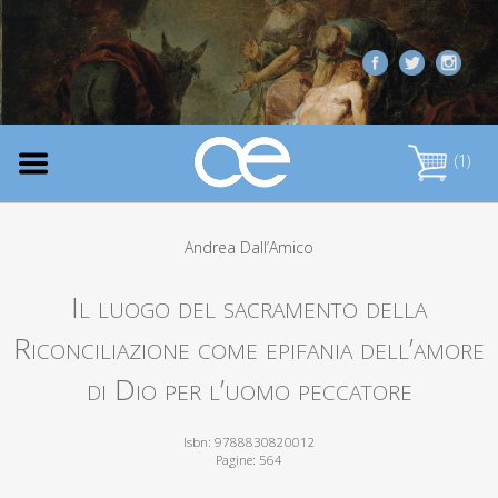
(1)
Andrea Dall’Amico
Il luogo del sacramento della
Riconciliazione come epifania dell’amore
di Dio per l’uomo peccatore
Isbn: 9788830820012
Pagine: 564