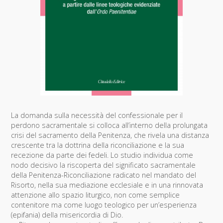
La domanda sulla necessità del confessionale per il
perdono sacramentale si colloca all’interno della prolungata
crisi del sacramento della Penitenza, che rivela una distanza
crescente tra la dottrina della riconciliazione e la sua
recezione da parte dei fedeli. Lo studio individua come
nodo decisivo la riscoperta del significato sacramentale
della Penitenza-Riconciliazione radicato nel mandato del
Risorto, nella sua mediazione ecclesiale e in una rinnovata
attenzione allo spazio liturgico, non come semplice
contenitore ma come luogo teologico per un’esperienza
(epifania) della misericordia di Dio.