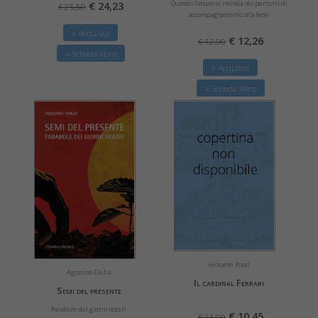
Quando l'abuso si insinua nei percorsi di
€ 24,23
€ 25,50
accompagnamento alla fede
» Acquista
€ 12,26
€ 12,90
» Scheda libro
» Acquista
» Scheda libro
Giovanni Rossi
Agostino Orilia
Il cardinal Ferrari
Semi del presente
Parabole dei giorni nostri
€ 10,45
€ 11,00