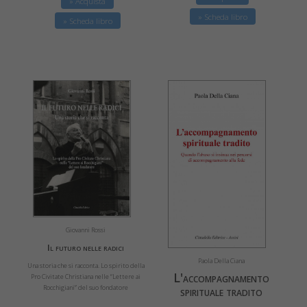
» Acquista
» Scheda libro
» Scheda libro
Giovanni Rossi
Il futuro nelle radici
Paola Della Ciana
Una storia che si racconta. Lo spirito della
L'accompagnamento
Pro Civitate Christiana nelle “Lettere ai
Rocchigiani” del suo fondatore
spirituale tradito