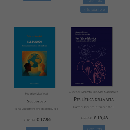
» Acquista
» Scheda libro
Giuseppe Manzato, Ludovica Mazzuccato
Federico Masciotti
Per l’etica della vita
Sul dialogo
Tracce di bioetica in tempi difficili
Verso una dimensione interculturale
€ 19,48
€ 20,50
€ 17,96
€ 18,90
» Acquista