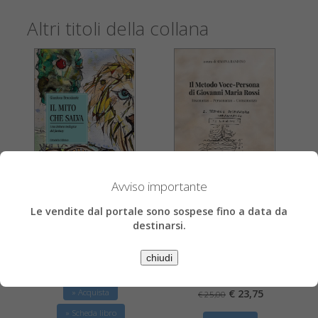
Altri titoli della collana
Avviso importante
Simona Bandino, Giovanni Maria Rossi
Gianluca Bracalante
Le vendite dal portale sono sospese fino a data da
Il Metodo Voce-
Il mito che salva
destinarsi.
Persona di Giovanni
Una lettura teologica del fantasy
Maria Rossi
chiudi
€ 22,33
€ 23,50
Insonanza – Personanza – Consonanza
€ 23,75
» Acquista
€ 25,00
» Scheda libro