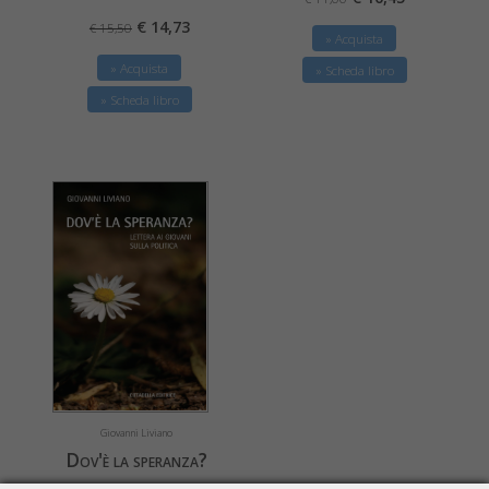
€ 14,73
€ 15,50
» Acquista
» Acquista
» Scheda libro
» Scheda libro
Giovanni Liviano
Dov'è la speranza?