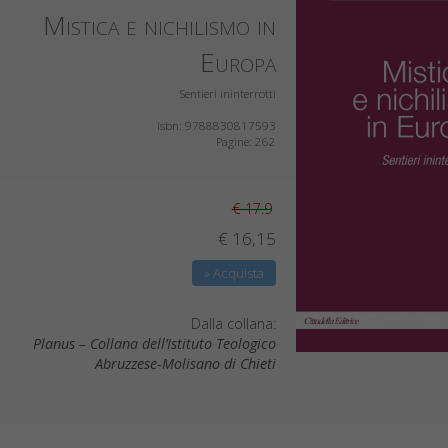
Mistica e nichilismo in
Europa
Sentieri ininterrotti
Isbn: 9788830817593
Pagine: 262
€ 17.9
€ 16,15
» Acquista
Dalla collana:
Planus – Collana dell’Istituto Teologico
Abruzzese-Molisano di Chieti