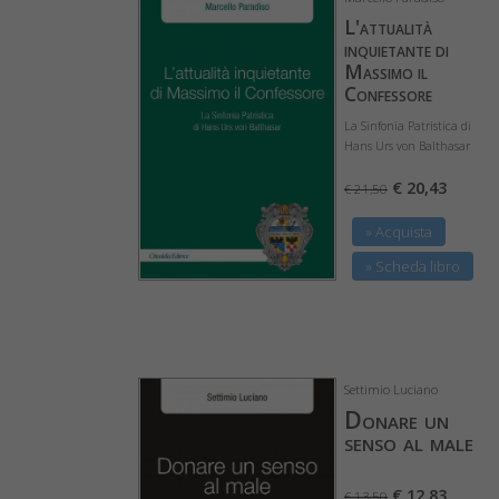
L'attualità
inquietante di
Massimo il
Confessore
La Sinfonia Patristica di
Hans Urs von Balthasar
€ 20,43
€ 21,50
» Acquista
» Scheda libro
Settimio Luciano
Donare un
senso al male
€ 12,83
€ 13,50