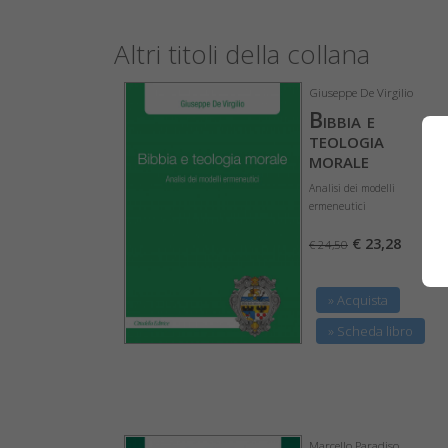
Altri titoli della collana
Giuseppe De Virgilio
Bibbia e
teologia
morale
Analisi dei modelli
ermeneutici
€ 23,28
€ 24,50
» Acquista
» Scheda libro
Marcello Paradiso