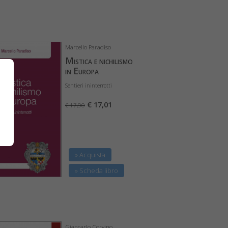
Marcello Paradiso
Mistica e nichilismo
in Europa
Sentieri ininterrotti
€ 17,01
€ 17,90
» Acquista
» Scheda libro
Giancarlo Corvino