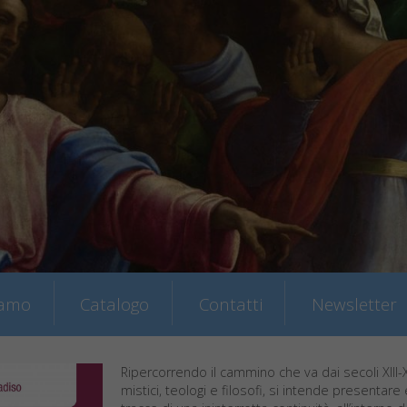
iamo
Catalogo
Contatti
Newsletter
Ripercorrendo il cammino che va dai secoli XIII-X
mistici, teologi e filosofi, si intende presentar