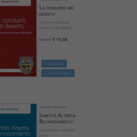
La condurrò nel
deserto
Il cammino spirituale
dell’uomo nella Bibbia
€ 15,68
€ 16,50
» Acquista
» Scheda libro
Marcello Paradiso
Identità Alterità
Riconoscimento
Sulle relazioni umane e
divine