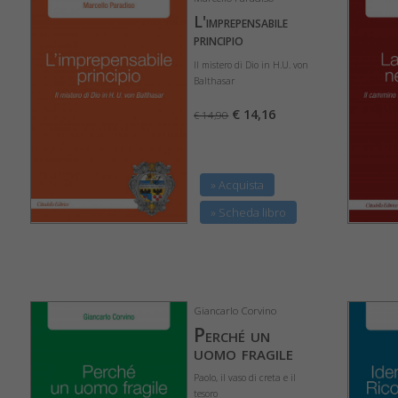
L'imprepensabile
principio
Il mistero di Dio in H.U. von
Balthasar
€ 14,16
€ 14,90
» Acquista
» Scheda libro
Giancarlo Corvino
Perché un
uomo fragile
Paolo, il vaso di creta e il
tesoro