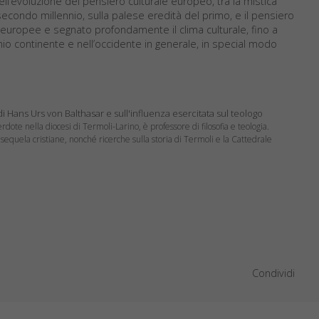
 dell’evoluzione del pensiero culturale europeo, tra la mistica
 secondo millennio, sulla palese eredità del primo, e il pensiero
ni europee e segnato profondamente il clima culturale, fino a
io continente e nell’occidente in generale, in special modo
i Hans Urs von Balthasar e sull'influenza esercitata sul teologo
rdote nella diocesi di Termoli-Larino, è professore di filosofia e teologia.
a sequela cristiane, nonché ricerche sulla storia di Termoli e la Cattedrale
Condividi