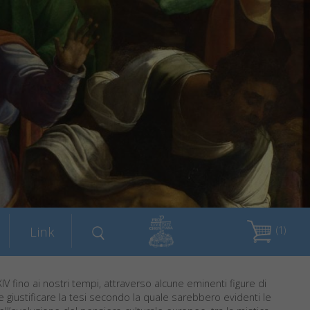
Link
(1)
IV fino ai nostri tempi, attraverso alcune eminenti figure di
e e giustificare la tesi secondo la quale sarebbero evidenti le