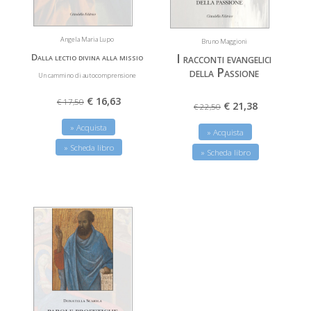
Angela Maria Lupo
Bruno Maggioni
Dalla lectio divina alla missio
I racconti evangelici
della Passione
Un cammino di autocomprensione
€ 16,63
€ 17,50
€ 21,38
€ 22,50
» Acquista
» Acquista
» Scheda libro
» Scheda libro