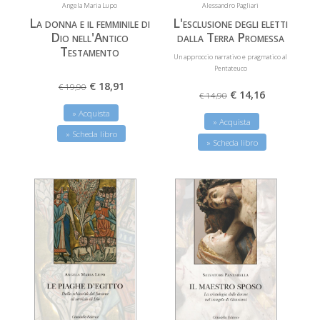
Angela Maria Lupo
Alessandro Pagliari
La donna e il femminile di
L'esclusione degli eletti
Dio nell'Antico
dalla Terra Promessa
Testamento
Un approccio narrativo e pragmatico al
Pentateuco
€ 18,91
€ 19,90
€ 14,16
€ 14,90
» Acquista
» Acquista
» Scheda libro
» Scheda libro