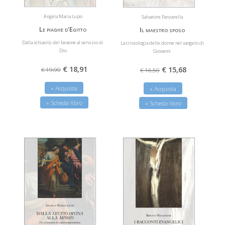
Angela Maria Lupo
Salvatore Panzarella
Le piaghe d'Egitto
Il maestro sposo
Dalla schiavitù del faraone al servizio di
La cristologia delle donne nel vangelo di
Dio
Giovanni
€ 18,91
€ 15,68
€ 19,90
€ 16,50
» Acquista
» Acquista
» Scheda libro
» Scheda libro