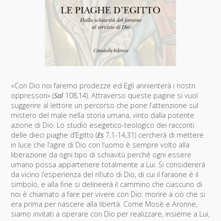
«Con Dio noi faremo prodezze ed Egli annienterà i nostri
oppressori» (
Sal
108,14). Attraverso queste pagine si vuol
suggerire al lettore un percorso che pone l’attenzione sul
mistero del male nella storia umana, vinto dalla potente
azione di Dio. Lo studio esegetico-teologico dei racconti
delle dieci piaghe d’Egitto (
Es
7,1-14,31) cercherà di mettere
in luce che l’agire di Dio con l’uomo è sempre volto alla
liberazione da ogni tipo di schiavitù perché ogni essere
umano possa appartenere totalmente a Lui. Si considererà
da vicino l’esperienza del rifiuto di Dio, di cui il faraone è il
simbolo, e alla fine si delineerà il cammino che ciascuno di
noi è chiamato a fare per vivere con Dio: morire a ciò che si
era prima per nascere alla libertà. Come Mosè e Aronne,
siamo invitati a operare con Dio per realizzare, insieme a Lui,