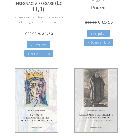
Insegnaci a pregare (Lc
I Vangeli
11,1)
La funzione edificante e storico-salvifica
€ 65,55
della preghiera nell’opera lucana
€ 69,00
€ 21,76
€ 22,90
» Acquista
» Scheda libro
» Acquista
» Scheda libro