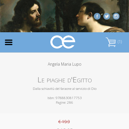
(1)
Angela Maria Lupo
Le piaghe d'Egitto
Dalla schiavitù del faraone al servizio di Dio
Isbn: 9788830817753
Pagine: 286
€ 19.9