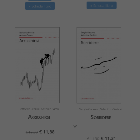
» Scheda libro
» Scheda libro
Raffaella Petrini, Antonio Sacco
Sergio Gaburro, Valentino Sartori
Arricchirsi
Sorridere
w
€ 11,88
€ 12,50
€ 11,31
€ 11,90