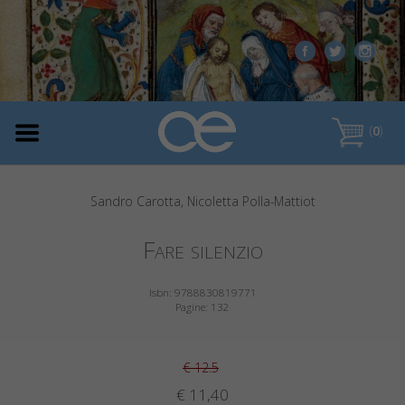
(
0
)
Sandro Carotta, Nicoletta Polla-Mattiot
Fare silenzio
Isbn: 9788830819771
Pagine: 132
€ 12.5
€ 11,40