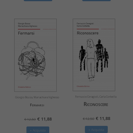
Ferruccio Ceragioli, Carla Corbella
Giorgio Bozza, Mariachiara Vighesso
Riconoscere
Fermarsi
€ 11,88
€ 11,88
€ 12,50
€ 12,50
» Acquista
» Acquista