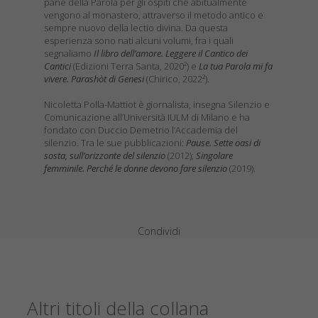
pane della Parola per gli ospiti che abitualmente
vengono al monastero, attraverso il metodo antico e
sempre nuovo della lectio divina. Da questa
esperienza sono nati alcuni volumi, fra i quali
segnaliamo
Il libro dell’amore. Leggere il Cantico dei
Cantici
(Edizioni Terra Santa, 2020²) e
La tua Parola mi fa
vivere. Parashòt di Genesi
(Chirico, 2022²).
Nicoletta Polla-Mattiot è giornalista, insegna Silenzio e
Comunicazione all’Università IULM di Milano e ha
fondato con Duccio Demetrio l’Accademia del
silenzio. Tra le sue pubblicazioni:
Pause. Sette oasi di
sosta, sull’orizzonte del silenzio
(2012);
Singolare
femminile. Perché le donne devono fare silenzio
(2019).
Condividi
Altri titoli della collana