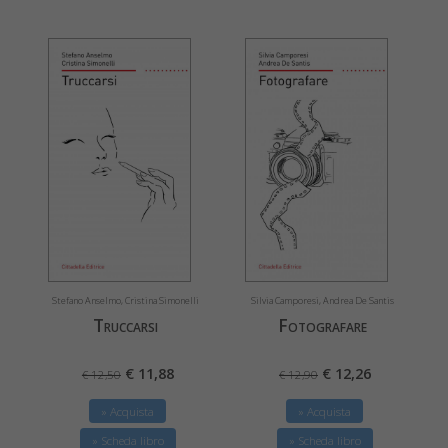
Stefano Anselmo, Cristina Simonelli
Silvia Camporesi, Andrea De Santis
Truccarsi
Fotografare
€ 11,88
€ 12,26
€ 12,50
€ 12,90
» Acquista
» Acquista
» Scheda libro
» Scheda libro