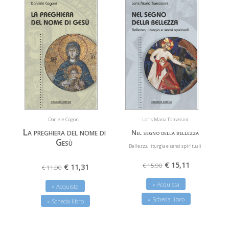
Daniele Cogoni
Loris Maria Tomassini
La preghiera del nome di
Nel segno della bellezza
Gesù
Bellezza, liturgia e sensi spirituali
€ 15,11
€ 15,90
€ 11,31
€ 11,90
» Acquista
» Acquista
» Scheda libro
» Scheda libro