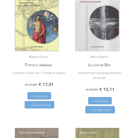
Matteo Ferrari
Mario Zanotti
Tutto si rinnova
La vita in Dio
Commenti biblici per il Tempo di Pasqua
Itinerario per una nuova creazione
personale
€ 17,01
€ 17,90
€ 15,11
€ 15,90
» Acquista
» Acquista
» Scheda libro
» Scheda libro