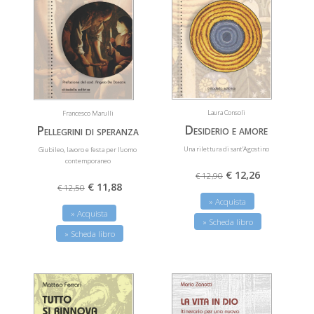
Laura Consoli
Francesco Marulli
Desiderio e amore
Pellegrini di speranza
Una rilettura di sant’Agostino
Giubileo, lavoro e festa per l’uomo
contemporaneo
€ 12,26
€ 12,90
€ 11,88
€ 12,50
» Acquista
» Acquista
» Scheda libro
» Scheda libro