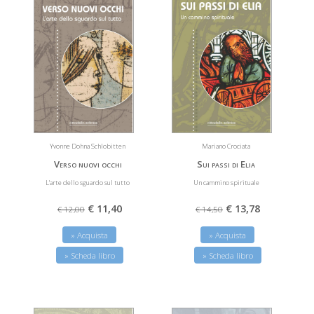
Yvonne Dohna Schlobitten
Mariano Crociata
Verso nuovi occhi
Sui passi di Elia
L'arte dello sguardo sul tutto
Un cammino spirituale
€ 11,40
€ 13,78
€ 12,00
€ 14,50
» Acquista
» Acquista
» Scheda libro
» Scheda libro