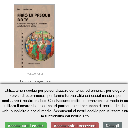
Matteo Ferrari
Farò la Pasqua da te
Commenti biblici per la Quaresima e la
Utilizziamo i cookie per personalizzare contenuti ed annunci, per erogare i
Settimana Santa
servizi di ecommerce, per fornire funzionalità dei social media e per
analizzare il nostro traffico. Condividiamo inoltre informazioni sul modo in cu
€ 16,06
€ 16,90
utilizza il nostro sito con i nostri partner che si occupano di analisi dei dati
web, pubblicità e social media. Acconsenti ai nostri cookie per utilizzare tutt
» Acquista
le funzionalità del nostro sito.
» Scheda libro
Accetta tutti i cookie
Accetta solo i necessari
Dettagli