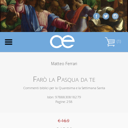
(1)
Matteo Ferrari
Farò la Pasqua da te
Commenti biblici per la Quaresima e la Settimana Santa
Isbn: 9788830818279
Pagine: 258
€ 16.9