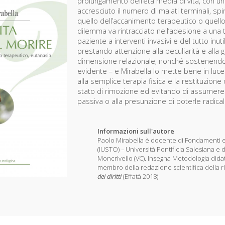
prolungamento dell’età media di vita, con u
accresciuto il numero di malati terminali, sp
quello dell’accanimento terapeutico o quell
dilemma va rintracciato nell’adesione a una 
paziente a interventi invasivi e del tutto inu
prestando attenzione alla peculiarità e alla gl
dimensione relazionale, nonché sostenendo s
evidente – e Mirabella lo mette bene in luce
alla semplice terapia fisica e la restituzione 
stato di rimozione ed evitando di assumere 
passiva o alla presunzione di poterle radica
Informazioni sull'autore
Paolo Mirabella è docente di Fondamenti etici
(IUSTO) – Università Pontificia Salesiana e d
Moncrivello (VC). Insegna Metodologia didatt
membro della redazione scientifica della r
dei diritti
(Effatà 2018)