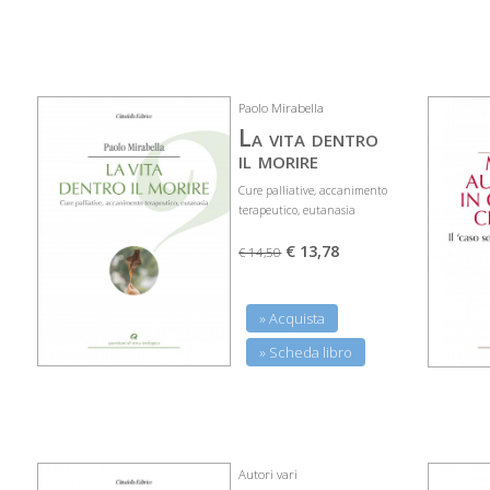
Paolo Mirabella
La vita dentro
il morire
Cure palliative, accanimento
terapeutico, eutanasia
€ 13,78
€ 14,50
» Acquista
» Scheda libro
Autori vari