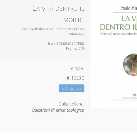
La vita dentro il
morire
Cure palliative, accanimento terapeutico,
eutanasia
Isbn: 9788830817982
Pagine: 218
€ 14.5
€ 13,30
» Acquista
Dalla collana:
Questioni di etica teologica