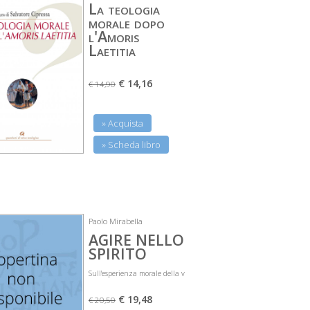
La teologia
morale dopo
l'Amoris
Laetitia
€ 14,16
€ 14,90
» Acquista
» Scheda libro
Paolo Mirabella
AGIRE NELLO
SPIRITO
Sull'esperienza morale della v
€ 19,48
€ 20,50