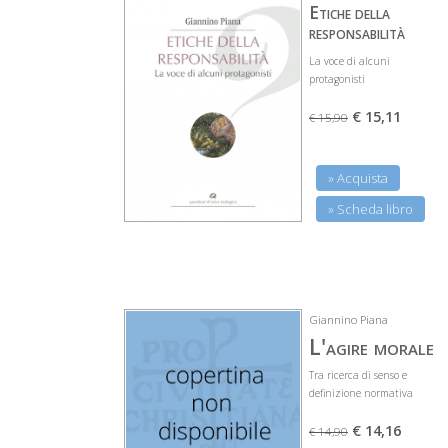
Etiche della
responsabilità
La voce di alcuni
protagonisti
€ 15,11
€ 15,90
» Acquista
» Scheda libro
Giannino Piana
L'agire morale
Tra ricerca di senso e
definizione normativa
€ 14,16
€ 14,90