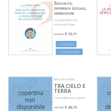
Sessualità,
differenza sessuale,
generazione
A cinquant'anni da
«Humanae Vitae»
€ 15,11
€ 15,90
» Acquista
» Scheda libro
Maurizio Chiodi
TRA CIELO E
TERRA
Il senso della vita a partire
€ 26,13
€ 27,50