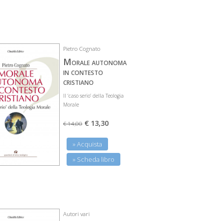
Pietro Cognato
Morale autonoma
in contesto
cristiano
Il ‘caso serio’ della Teologia
Morale
€ 13,30
€ 14,00
» Acquista
» Scheda libro
Autori vari