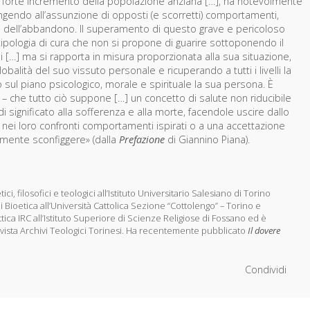
n forte incremento della popolazione anziana […], ha notevolmente
ingendo all’assunzione di opposti (e scorretti) comportamenti,
o dell’abbandono. Il superamento di questo grave e pericoloso
tipologia di cura che non si propone di guarire sottoponendo il
tili […] ma si rapporta in misura proporzionata alla sua situazione,
obalità del suo vissuto personale e ricuperando a tutti i livelli la
ul piano psicologico, morale e spirituale la sua persona. È
 – che tutto ciò suppone […] un concetto di salute non riducibile
di significato alla sofferenza e alla morte, facendole uscire dallo
nei loro confronti comportamenti ispirati o a una accettazione
lmente sconfiggere» (dalla
Prefazione
di Giannino Piana).
, filosofici e teologici all’Istituto Universitario Salesiano di Torino
i Bioetica all’Università Cattolica Sezione “Cottolengo” – Torino e
ica IRC all’Istituto Superiore di Scienze Religiose di Fossano ed è
ivista Archivi Teologici Torinesi. Ha recentemente pubblicato
Il dovere
Condividi