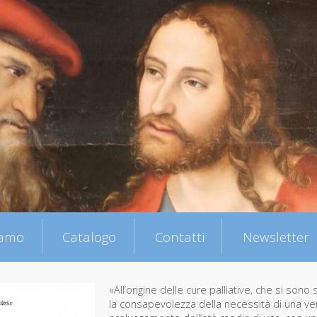
iamo
Catalogo
Contatti
Newsletter
«All’origine delle cure palliative, che si sono 
la consapevolezza della necessità di una vera