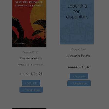
Giovanni Rossi
Agostino Orilia
Il cardinal Ferrari
Semi del presente
Parabole dei giorni nostri
€ 10,45
€ 11,00
€ 14,73
€ 15,50
» Acquista
» Acquista
» Scheda libro
» Scheda libro