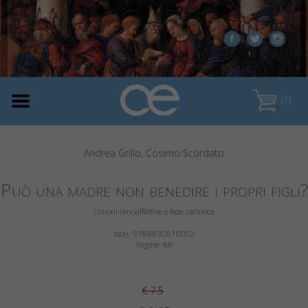
(1)
Andrea Grillo, Cosimo Scordato
Può una madre non benedire i propri figli?
Unioni omoaffettive e fede cattolica
Isbn: 9788830818002
Pagine: 88
€ 7.5