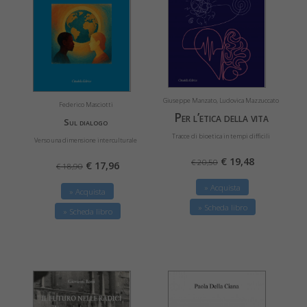
Giuseppe Manzato, Ludovica Mazzuccato
Federico Masciotti
Per l’etica della vita
Sul dialogo
Tracce di bioetica in tempi difficili
Verso una dimensione interculturale
€ 19,48
€ 20,50
€ 17,96
€ 18,90
» Acquista
» Acquista
» Scheda libro
» Scheda libro