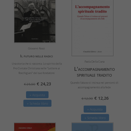
Giovanni Rossi
Il futuro nelle radici
Paola Della Ciana
Una storia che si racconta. Lo spirito della
L'accompagnamento
Pro Civitate Christiana nelle “Lettere ai
Rocchigiani” del suo fondatore
spirituale tradito
Quando l'abuso si insinua nei percorsi di
€ 24,23
€ 25,50
accompagnamento alla fede
» Acquista
€ 12,26
€ 12,90
» Scheda libro
» Acquista
» Scheda libro