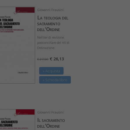
Giovanni Frausini
La teologia del
sacramento
dell'Ordine
Nell'iter di revisione
postconciliare dei riti di
Ordinazione
€ 26,13
€ 27,50
» Acquista
» Scheda libro
Giovanni Frausini
Il sacramento
dell'Ordine