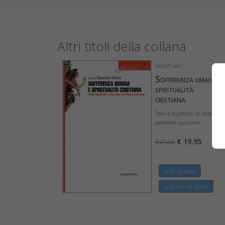
Altri titoli della collana
Autori vari
Sofferenza umana e
spiritualità
cristiana
Temi e questioni di teologia
pastorale sanitaria
€ 19,95
€ 21,00
» Acquista
» Scheda libro