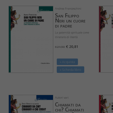
Andrea Franceschini
San Filippo
Neri un cuore
di padre
La paternità spirituale come
itinerario di libertà
€ 20,81
€ 21,90
» Acquista
» Scheda libro
Autori vari
Chiamati da
chi? Chiamati