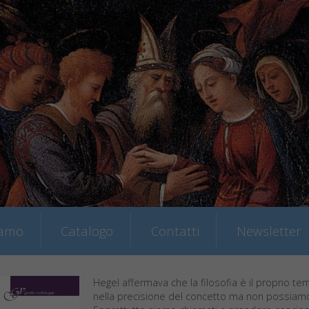
iamo
Catalogo
Contatti
Newsletter
Hegel affermava che la filosofia è il proprio te
nella precisione del concetto ma non possiamo 