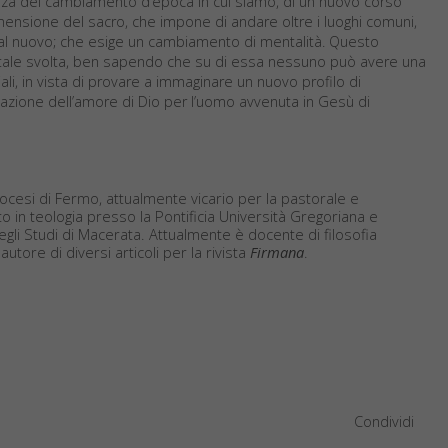
za del cambiamento d’epoca in cui siamo, di un nuovo corso
imensione del sacro, che impone di andare oltre i luoghi comuni,
onte al nuovo; che esige un cambiamento di mentalità. Questo
n tale svolta, ben sapendo che su di essa nessuno può avere una
li, in vista di provare a immaginare un nuovo profilo di
velazione dell’amore di Dio per l’uomo avvenuta in Gesù di
cesi di Fermo, attualmente vicario per la pastorale e
to in teologia presso la Pontificia Università Gregoriana e
 degli Studi di Macerata. Attualmente è docente di filosofia
autore di diversi articoli per la rivista
Firmana
.
Condividi