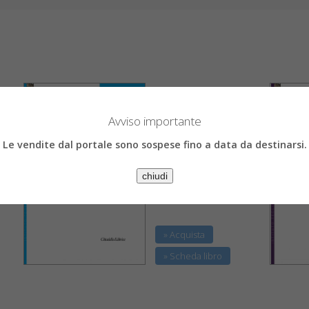
Emanuele Piazzai
Una comunità che
Avviso importante
racconta la fede
Lo stile narrativo per una
Le vendite dal portale sono sospese fino a data da destinarsi.
nuova evangelizzazione
chiudi
€ 27,55
€ 29,00
» Acquista
» Scheda libro