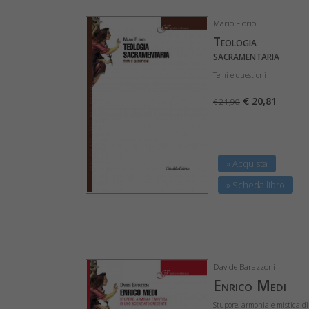
Mario Florio
Teologia
sacramentaria
Temi e questioni
€ 20,81
€ 21,90
» Acquista
» Scheda libro
Davide Barazzoni
Enrico Medi
Stupore, armonia e mistica di