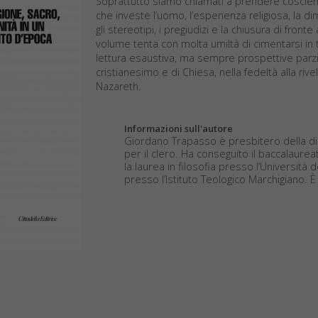
Soprattutto siamo chiamati a prendere coscien
che investe l’uomo, l’esperienza religiosa, la d
gli stereotipi, i pregiudizi e la chiusura di fr
volume tenta con molta umiltà di cimentarsi i
lettura esaustiva, ma sempre prospettive parzia
cristianesimo e di Chiesa, nella fedeltà alla ri
Nazareth.
Informazioni sull'autore
Giordano Trapasso è presbitero della dio
per il clero. Ha conseguito il baccalaurea
la laurea in filosofia presso l’Università
presso l’Istituto Teologico Marchigiano. È 