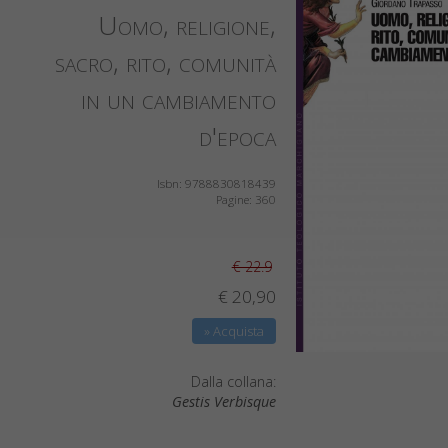
Uomo, religione,
sacro, rito, comunità
in un cambiamento
d'epoca
Isbn: 9788830818439
Pagine: 360
€ 22.9
€ 20,90
» Acquista
Dalla collana:
Gestis Verbisque