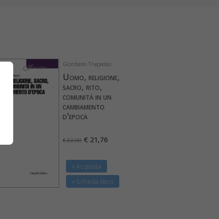
Giordano Trapasso
Uomo, religione,
sacro, rito,
comunità in un
cambiamento
d'epoca
€ 21,76
€ 22,90
» Acquista
» Scheda libro