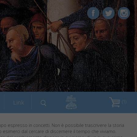
Link
(1)
mpo espresso in concetti. Non è possibile trascrivere la storia
esimerci dal cercare di discernere il tempo che viviamo.