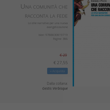
Una comunità che
racconta la fede
Lo stile narrativo per una nuova
evangelizzazione
Isbn: 9788830819719
Pagine: 386
€ 29
€ 27,55
» Acquista
Dalla collana:
Gestis Verbisque