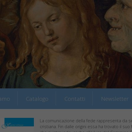
iamo
Catalogo
Contatti
Newsletter
La comunicazione della fede rappresenta da se
cristiana. Fin dalle origini essa ha trovato il suo