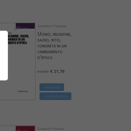
Giordano Trapasso
Uomo, religione,
sacro, rito,
comunità in un
cambiamento
d'epoca
€ 21,76
€ 22,90
» Acquista
» Scheda libro
Giovanni Frausini