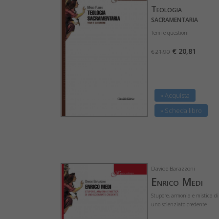
Teologia
sacramentaria
Temi e questioni
€ 20,81
€ 21,90
» Acquista
» Scheda libro
Davide Barazzoni
Enrico Medi
Stupore, armonia e mistica di
uno scienziato credente