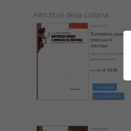
Altri titoli della collana
Autori vari
Sofferenza umana e
spiritualità
cristiana
Temi e questioni di teologia
pastorale sanitaria
€ 19,95
€ 21,00
» Acquista
» Scheda libro
Mario Florio