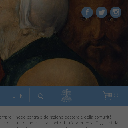
Link
(1)
mpre il nodo centrale dell’azione pastorale della comunità
 fulcro in una dinamica: il racconto di un’esperienza. Oggi la sfida