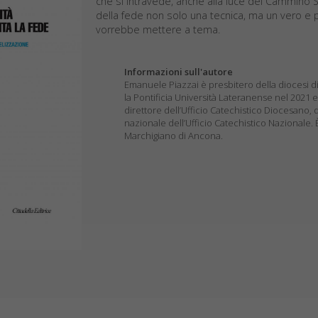
che si intravede, anche alla luce del Cammino Si
della fede non solo una tecnica, ma un vero e p
vorrebbe mettere a tema.
Informazioni sull'autore
Emanuele Piazzai è presbitero della diocesi di
la Pontificia Università Lateranense nel 2021 e
direttore dell’Ufficio Catechistico Diocesano,
nazionale dell’Ufficio Catechistico Nazionale. 
Marchigiano di Ancona.