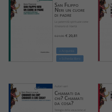
San Filippo
Neri un cuore
di padre
La paternità spirituale come
itinerario di libertà
€ 20,81
€ 21,90
» Acquista
» Scheda libro
Autori vari
Chiamati da
chi? Chiamati
da cosa?
Teologia della vocazione al