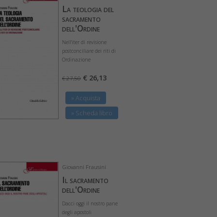
La teologia del
sacramento
dell'Ordine
Nell'iter di revisione
postconciliare dei riti di
Ordinazione
€ 26,13
€ 27,50
» Acquista
» Scheda libro
Giovanni Frausini
Il sacramento
dell'Ordine
Dacci oggi il nostro pane
degli apostoli