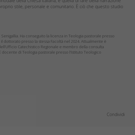
nodale della Chiesa italiana, è quella di fare della narrazione
roprio stile, personale e comunitario. È ciò che questo studio
 Senigallia. Ha conseguito la licenza in Teologia pastorale presso
 il dottorato presso la stessa Facoltà nel 2024. Attualmente è
 dell’Ufficio Catechistico Regionale e membro della consulta
È docente di Teologia pastorale presso l’Istituto Teologico
Condividi