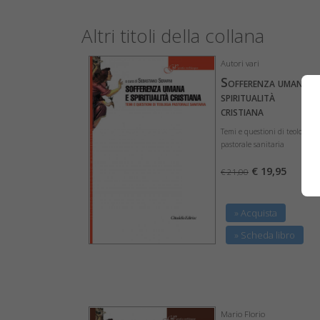
Altri titoli della collana
Autori vari
Sofferenza umana e
spiritualità
cristiana
Temi e questioni di teologia
pastorale sanitaria
€ 19,95
€ 21,00
» Acquista
» Scheda libro
Mario Florio