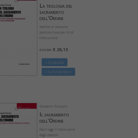
La teologia del
sacramento
dell'Ordine
Nell'iter di revisione
postconciliare dei riti di
Ordinazione
€ 26,13
€ 27,50
» Acquista
» Scheda libro
Giovanni Frausini
Il sacramento
dell'Ordine
Dacci oggi il nostro pane
degli apostoli