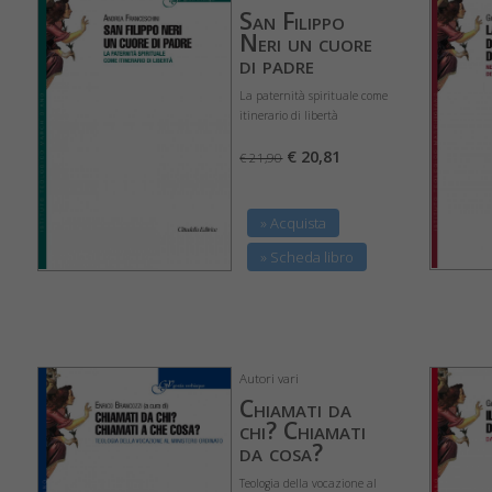
San Filippo
Neri un cuore
di padre
La paternità spirituale come
itinerario di libertà
€ 20,81
€ 21,90
» Acquista
» Scheda libro
Autori vari
Chiamati da
chi? Chiamati
da cosa?
Teologia della vocazione al