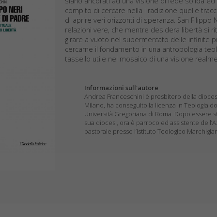
siano ancorati ad una visione di fede solida ed ap
compito di cercare nella Tradizione quelle tra
di aprire veri orizzonti di speranza. San Filippo
relazioni vere, che mentre desidera libertà si ritr
girare a vuoto nel supermercato delle infinite 
cercarne il fondamento in una antropologia teolo
tassello utile nel mosaico di una visione realme
Informazioni sull'autore
Andrea Franceschini è presbitero della diocesi 
Milano, ha conseguito la licenza in Teologia dog
Università Gregoriana di Roma. Dopo essere st
sua diocesi, ora è parroco ed assistente dell’
pastorale presso l’Istituto Teologico Marchigi