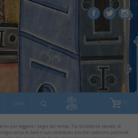
Link
(1)
ento per leggere i segni dei tempi. Tra resistenze venate di
eologia cerca di dare il suo contributo perché i percorsi pastorali