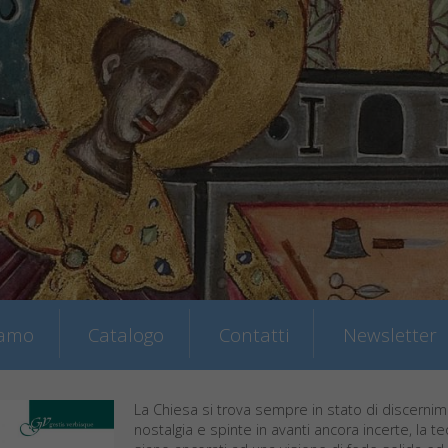
iamo
Catalogo
Contatti
Newsletter
La Chiesa si trova sempre in stato di discernim
nostalgia e spinte in avanti ancora incerte, la t