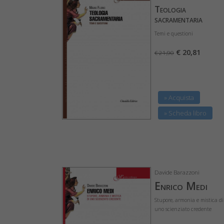
Teologia
sacramentaria
Temi e questioni
€ 20,81
€ 21,90
» Acquista
» Scheda libro
Davide Barazzoni
Enrico Medi
Stupore, armonia e mistica di
uno scienziato credente