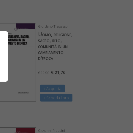
Giordano Trapasso
Uomo, religione,
sacro, rito,
comunità in un
cambiamento
d'epoca
€ 21,76
€ 22,90
» Acquista
» Scheda libro
Giovanni Frausini