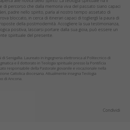
erta alle novità dello Spirito. La teologia spirituale ha il
cce di percorso che dalla memoria viva del passato siano capaci
 Neri, padre nello spirito, parla al nostro tempo assetato di
ova bloccato, in cerca di itinerari capaci di togliergli la paura di
proposte della postmodernità. Accogliere la sua testimonianza,
gica positiva, lasciarsi portare dalla sua gioia, può essere un
nte spirituale del presente.
di Senigallia. Laureato in Ingegneria elettronica al Politecnico di
matica e il dottorato in Teologia spirituale presso la Pontificia
ato responsabile della Pastorale giovanile e vocazionale nella
Azione Cattolica diocesana. Attualmente insegna Teologia
ano di Ancona.
Condividi