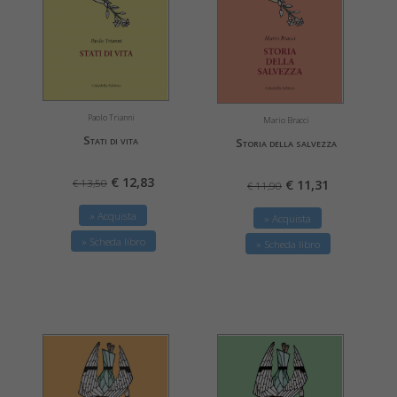
Paolo Trianni
Mario Bracci
Stati di vita
Storia della salvezza
€ 12,83
€ 11,31
€ 13,50
€ 11,90
» Acquista
» Acquista
» Scheda libro
» Scheda libro