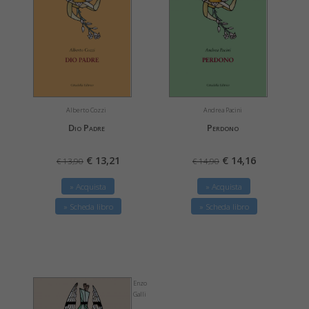
Alberto Cozzi
Andrea Pacini
Dio Padre
Perdono
€ 13,21
€ 14,16
€ 13,90
€ 14,90
» Acquista
» Acquista
» Scheda libro
» Scheda libro
Enzo
Galli