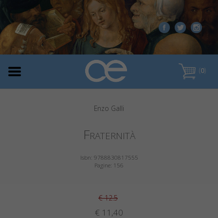
(
0
)
Enzo Galli
Fraternità
Isbn: 9788830817555
Pagine: 156
€ 12.5
€ 11,40