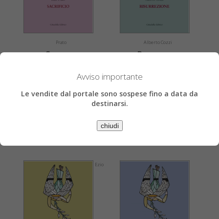
Prato
Alberto Cozzi
Sacrificio
Risurrezione
Avviso importante
€ 14,73
€ 15,11
€ 15,50
€ 15,90
Le vendite dal portale sono sospese fino a data da
» Acquista
» Acquista
destinarsi.
» Scheda libro
» Scheda libro
chiudi
Ezio