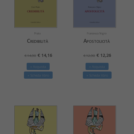
Prato
Francesco Nigro
Credibilità
Apostolicità
€ 14,16
€ 12,26
€ 14,90
€ 12,90
» Acquista
» Acquista
» Scheda libro
» Scheda libro