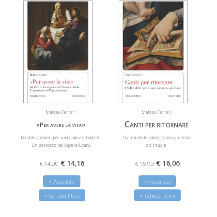
Matteo Ferrari
Matteo Ferrari
Canti per ritornare
«Per avere la vita»
Lo stile di Gesù per una Chiesa sinodale.
I Salmi delle salite come cammino
Un percorso nell’opera lucana
spirituale
€ 14,16
€ 16,06
€ 14,90
€ 16,90
» Acquista
» Acquista
» Scheda libro
» Scheda libro