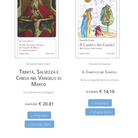
Riccardo Paltrinieri
Donatella Scaiola
Trinità, Salvezza e
Il Cantico dei Cantici
Chiesa nel Vangelo di
Mise en abyme della Scrittura
Marco
€ 14,16
€ 14,90
Un commento teologico
€ 20,81
» Acquista
€ 21,90
» Scheda libro
» Acquista
» Scheda libro