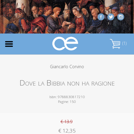
(1)
Giancarlo Corvino
Dove la Bibbia non ha ragione
Isbn: 9788830817210
Pagine: 150
€ 13.9
€ 12,35