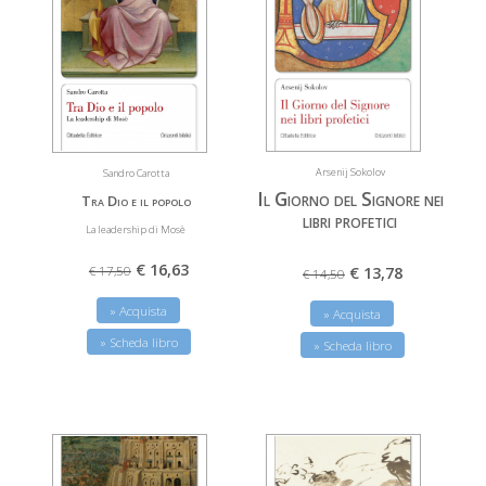
Arsenij Sokolov
Sandro Carotta
Il Giorno del Signore nei
Tra Dio e il popolo
libri profetici
La leadership di Mosè
€ 16,63
€ 17,50
€ 13,78
€ 14,50
» Acquista
» Acquista
» Scheda libro
» Scheda libro