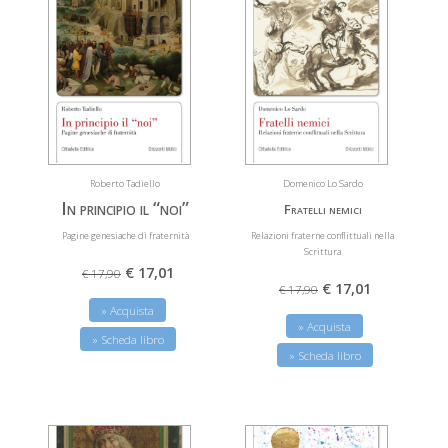
Roberto Tadiello
Domenico Lo Sardo
In principio il “noi”
Fratelli nemici
Pagine genesiache di fraternità
Relazioni fraterne conflittuali nella
Scrittura
€ 17,01
€ 17,90
€ 17,01
€ 17,90
» Acquista
» Acquista
» Scheda libro
» Scheda libro