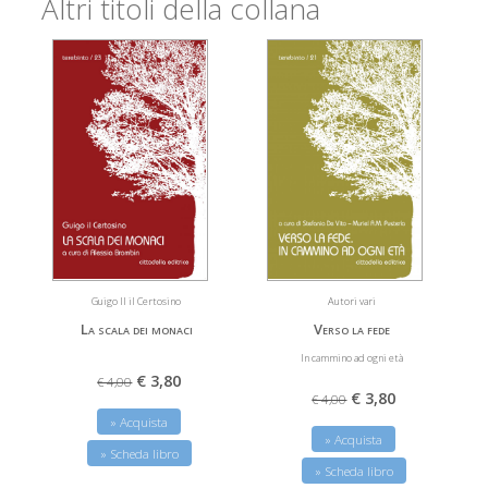
Altri titoli della collana
Guigo II il Certosino
Autori vari
La scala dei monaci
Verso la fede
In cammino ad ogni età
€ 3,80
€ 4,00
€ 3,80
€ 4,00
» Acquista
» Acquista
» Scheda libro
» Scheda libro