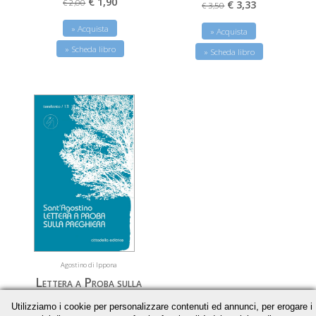
€ 1,90
€ 2,00
€ 3,33
€ 3,50
» Acquista
» Acquista
» Scheda libro
» Scheda libro
Agostino di Ippona
Lettera a Proba sulla
preghiera
Utilizziamo i cookie per personalizzare contenuti ed annunci, per erogare i