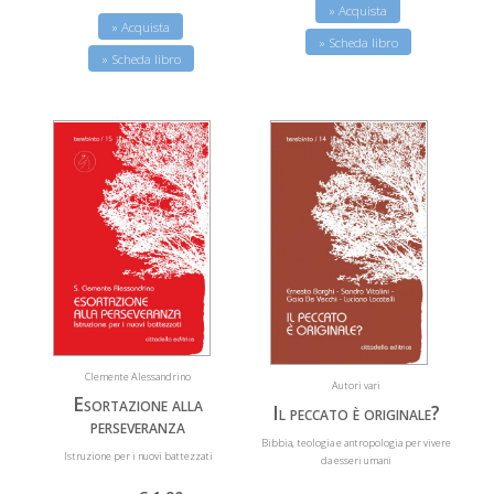
» Acquista
» Acquista
» Scheda libro
» Scheda libro
Clemente Alessandrino
Autori vari
Esortazione alla
Il peccato è originale?
perseveranza
Bibbia, teologia e antropologia per vivere
Istruzione per i nuovi battezzati
da esseri umani