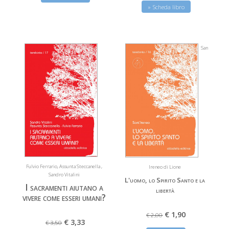
» Scheda libro
San
Fulvio Ferrario, Assunta Steccanella ,
Ireneo di Lione
Sandro Vitalini
L'uomo, lo Spirito Santo e la
I sacramenti aiutano a
libertà
vivere come esseri umani?
€ 1,90
€ 2,00
€ 3,33
€ 3,50