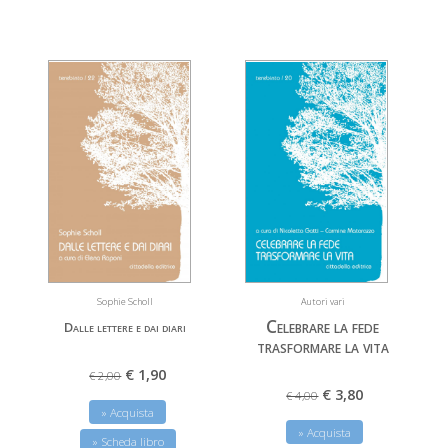
Sophie Scholl
Autori vari
Celebrare la fede
Dalle lettere e dai diari
trasformare la vita
€ 1,90
€ 2,00
€ 3,80
€ 4,00
» Acquista
» Acquista
» Scheda libro