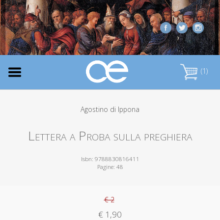
(1)
Agostino di Ippona
Lettera a Proba sulla preghiera
Isbn: 9788830816411
Pagine: 48
€ 2
€ 1,90