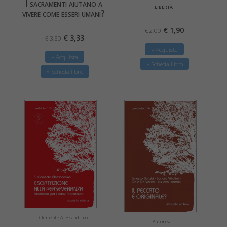
I sacramenti aiutano a
libertà
vivere come esseri umani?
€ 1,90
€ 2,00
€ 3,33
€ 3,50
» Acquista
» Acquista
» Scheda libro
» Scheda libro
Clemente Alessandrino
Autori vari