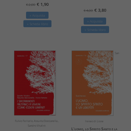
€ 1,90
€ 2,00
€ 3,80
€ 4,00
» Acquista
» Acquista
» Scheda libro
» Scheda libro
San
Fulvio Ferrario, Assunta Steccanella ,
Ireneo di Lione
Sandro Vitalini
L'uomo, lo Spirito Santo e la