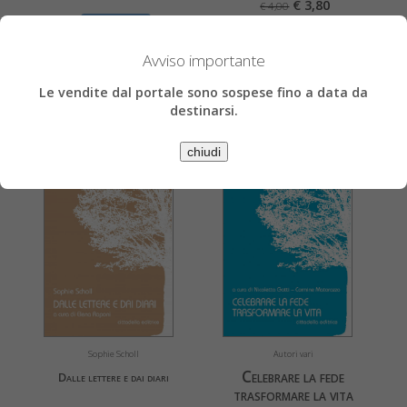
€ 3,80
€ 4,00
» Acquista
» Acquista
» Scheda libro
Avviso importante
» Scheda libro
Le vendite dal portale sono sospese fino a data da
destinarsi.
chiudi
Sophie Scholl
Autori vari
Celebrare la fede
Dalle lettere e dai diari
trasformare la vita