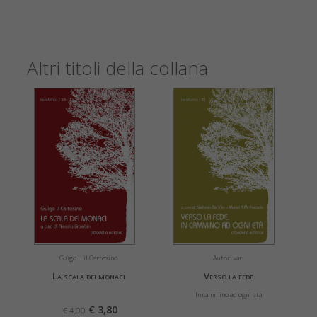
Altri titoli della collana
Guigo II il Certosino
Autori vari
La scala dei monaci
Verso la fede
In cammino ad ogni età
€ 3,80
€ 4,00