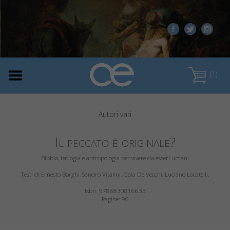
(1)
Autori vari
Il peccato è originale?
Bibbia, teologia e antropologia per vivere da esseri umani
Testi di Ernesto Borghi, Sandro Vitalini, Gaia De Vecchi, Luciano Locatelli.
Isbn: 9788830816633
Pagine: 96