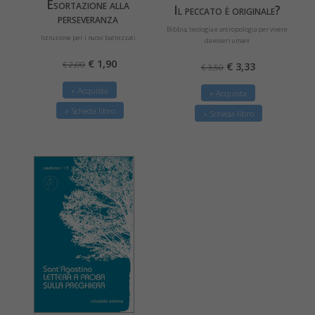
Esortazione alla
Il peccato è originale?
perseveranza
Bibbia, teologia e antropologia per vivere
Istruzione per i nuovi battezzati
da esseri umani
€ 1,90
€ 2,00
€ 3,33
€ 3,50
» Acquista
» Acquista
» Scheda libro
» Scheda libro