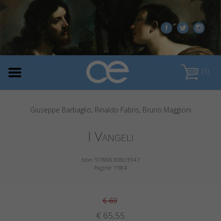
(1)
Giuseppe Barbaglio, Rinaldo Fabris, Bruno Maggioni
I Vangeli
Isbn: 9788830803947
Pagine: 1984
€ 69
€ 65,55