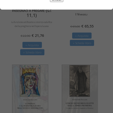
Giuseppe Barbaglio, Rinaldo Fabris, Bruno
Augusto Barbi
Maggioni
Insegnaci a pregare (Lc
I Vangeli
11,1)
La funzione edificante e storico-salvifica
€ 65,55
della preghiera nell’opera lucana
€ 69,00
€ 21,76
€ 22,90
» Acquista
» Scheda libro
» Acquista
» Scheda libro