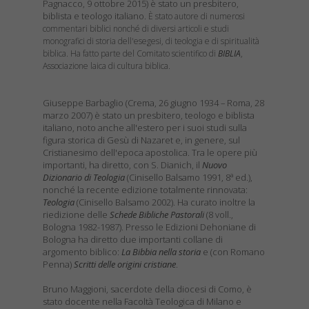
Pagnacco, 9 ottobre 2015) è stato un presbitero,
biblista e teologo italiano.
È stato autore di numerosi
commentari biblici nonché di diversi articoli e studi
monografici di storia dell'esegesi, di teologia e di spiritualità
biblica. Ha fatto parte del Comitato scientifico di
BIBLIA
,
Associazione laica di cultura biblica.
Giuseppe Barbaglio (Crema, 26 giugno 1934 – Roma, 28
marzo 2007) è stato un presbitero, teologo e biblista
italiano, noto anche all'estero per i suoi studi sulla
figura storica di Gesù di Nazaret e, in genere, sul
Cristianesimo dell'epoca apostolica. Tra le opere più
importanti, ha diretto, con S. Dianich, il
Nuovo
Dizionario di Teologia
(Cinisello Balsamo 1991, 8ª ed.),
nonché la recente edizione totalmente rinnovata:
Teologia
(Cinisello Balsamo 2002). Ha curato inoltre la
riedizione delle
Schede Bibliche Pastorali
(8 voll.,
Bologna 1982-1987). Presso le Edizioni Dehoniane di
Bologna ha diretto due importanti collane di
argomento biblico:
La Bibbia nella storia
e (con Romano
Penna)
Scritti delle origini cristiane
.
Bruno Maggioni, sacerdote della diocesi di Como, è
stato docente nella Facoltà Teologica di Milano e