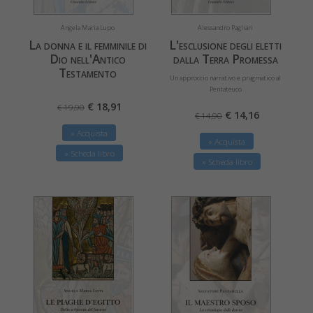
Angela Maria Lupo
Alessandro Pagliari
La donna e il femminile di
L'esclusione degli eletti
Dio nell'Antico
dalla Terra Promessa
Testamento
Un approccio narrativo e pragmatico al
Pentateuco
€ 18,91
€ 19,90
€ 14,16
€ 14,90
» Acquista
» Acquista
» Scheda libro
» Scheda libro