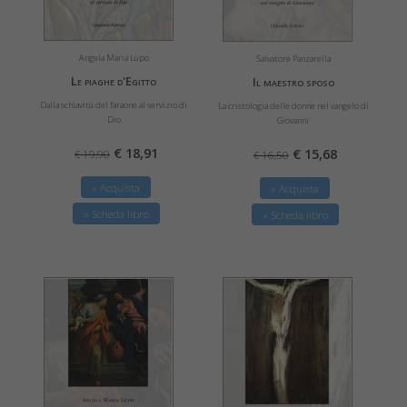
Angela Maria Lupo
Salvatore Panzarella
Le piaghe d'Egitto
Il maestro sposo
Dalla schiavitù del faraone al servizio di
La cristologia delle donne nel vangelo di
Dio
Giovanni
€ 18,91
€ 15,68
€ 19,90
€ 16,50
» Acquista
» Acquista
» Scheda libro
» Scheda libro