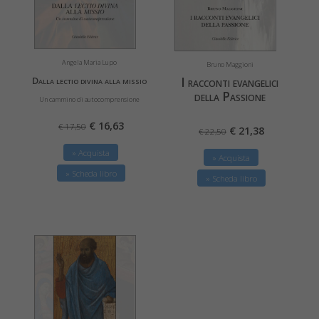
Angela Maria Lupo
Bruno Maggioni
Dalla lectio divina alla missio
I racconti evangelici
della Passione
Un cammino di autocomprensione
€ 16,63
€ 17,50
€ 21,38
€ 22,50
» Acquista
» Acquista
» Scheda libro
» Scheda libro