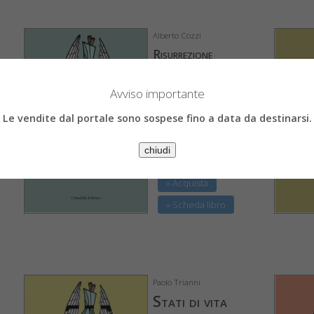
Alberto Cozzi
Risurrezione
€ 15,11
€ 15,90
Avviso importante
Le vendite dal portale sono sospese fino a data da destinarsi.
chiudi
» Acquista
» Scheda libro
Paolo Trianni
Stati di vita