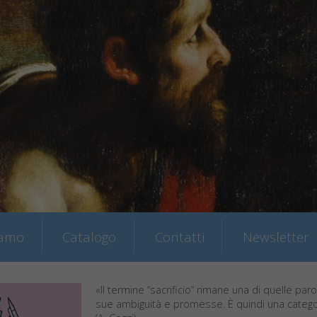
iamo
Catalogo
Contatti
Newsletter
«Il termine “sacrificio” rimane una di quelle parol
sue ambiguità e promesse. È quindi una catego