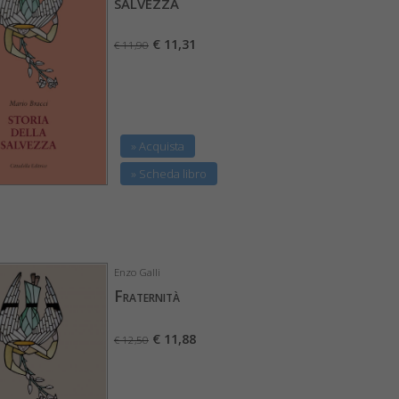
salvezza
€ 11,31
€ 11,90
» Acquista
» Scheda libro
Enzo Galli
Fraternità
€ 11,88
€ 12,50