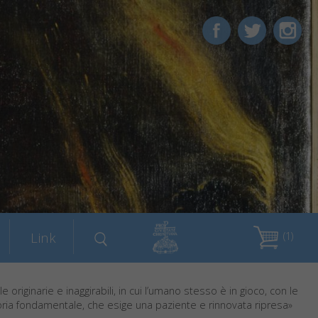
Link
(1)
e originarie e inaggirabili, in cui l’umano stesso è in gioco, con le
ria fondamentale, che esige una paziente e rinnovata ripresa»