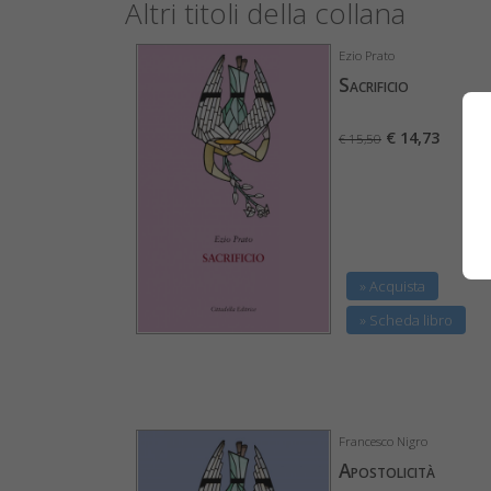
Altri titoli della collana
Ezio Prato
Sacrificio
€ 14,73
€ 15,50
» Acquista
» Scheda libro
Francesco Nigro
Apostolicità