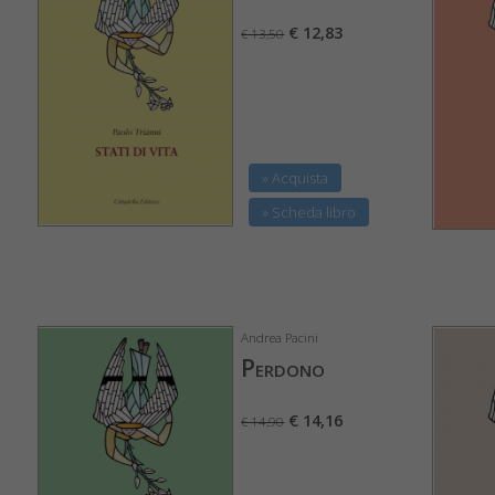
€ 12,83
€ 13,50
» Acquista
» Scheda libro
Andrea Pacini
Perdono
€ 14,16
€ 14,90