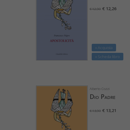
€ 12,26
€ 12,90
» Acquista
» Scheda libro
Alberto Cozzi
Dio Padre
€ 13,21
€ 13,90