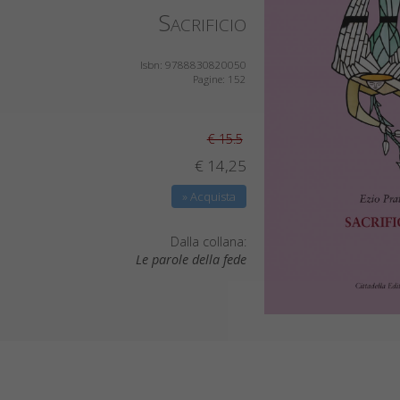
Sacrificio
Isbn: 9788830820050
Pagine: 152
€ 15.5
€ 14,25
» Acquista
Dalla collana:
Le parole della fede