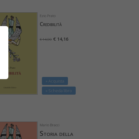
Ezio Prato
Credibilità
€ 14,16
€ 14,90
» Acquista
» Scheda libro
Mario Bracci
Storia della