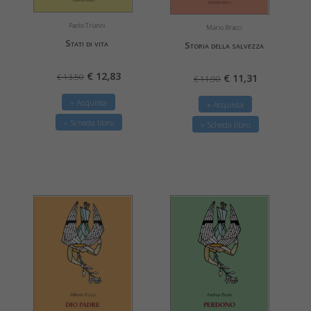
Paolo Trianni
Mario Bracci
Stati di vita
Storia della salvezza
€ 12,83
€ 11,31
€ 13,50
€ 11,90
» Acquista
» Acquista
» Scheda libro
» Scheda libro