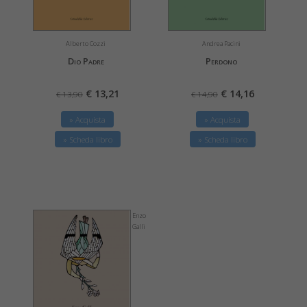
Alberto Cozzi
Andrea Pacini
Dio Padre
Perdono
€ 13,21
€ 14,16
€ 13,90
€ 14,90
» Acquista
» Acquista
» Scheda libro
» Scheda libro
Enzo
Galli