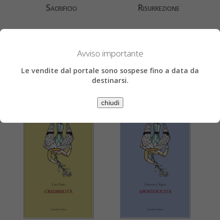
Sacrificio
Risurrezione
€ 14,73
€ 15,11
€ 15,50
€ 15,90
» Acquista
» Acquista
Avviso importante
» Scheda libro
» Scheda libro
Le vendite dal portale sono sospese fino a data da
destinarsi.
chiudi
Ezio