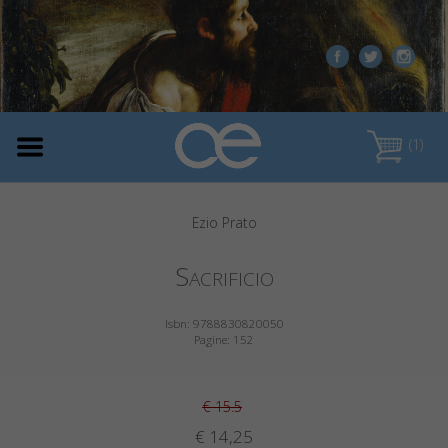
(1)
Ezio Prato
Sacrificio
Isbn: 9788830820050
Pagine: 152
€ 15.5
€ 14,25