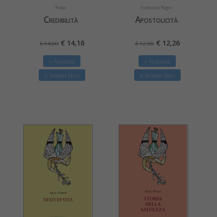
Prato
Francesco Nigro
Credibilità
Apostolicità
€ 14,16
€ 12,26
€ 14,90
€ 12,90
» Acquista
» Acquista
» Scheda libro
» Scheda libro