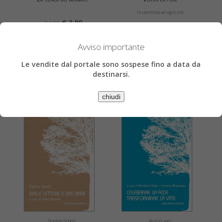
In cammino ad ogni età
€ 3,80
€ 4,00
€ 3,80
€ 4,00
» Acquista
Avviso importante
» Acquista
» Scheda libro
Le vendite dal portale sono sospese fino a data da
» Scheda libro
destinarsi.
chiudi
Sophie Scholl
Autori vari