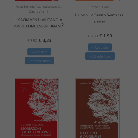
Fulvio Ferrario, Assunta Steccanella ,
Ireneo di Lione
Sandro Vitalini
L'uomo, lo Spirito Santo e la
I sacramenti aiutano a
libertà
vivere come esseri umani?
€ 1,90
€ 2,00
€ 3,33
€ 3,50
» Acquista
» Acquista
» Scheda libro
» Scheda libro