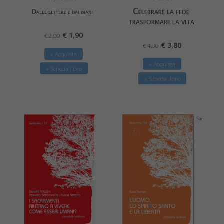
Celebrare la fede
Dalle lettere e dai diari
trasformare la vita
€ 1,90
€ 2,00
€ 3,80
€ 4,00
» Acquista
» Acquista
» Scheda libro
» Scheda libro
San