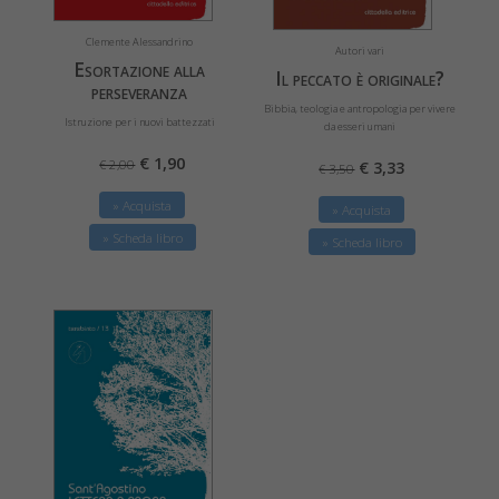
Clemente Alessandrino
Autori vari
Esortazione alla
Il peccato è originale?
perseveranza
Bibbia, teologia e antropologia per vivere
Istruzione per i nuovi battezzati
da esseri umani
€ 1,90
€ 2,00
€ 3,33
€ 3,50
» Acquista
» Acquista
» Scheda libro
» Scheda libro