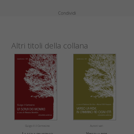
Condividi
Altri titoli della collana
Guigo II il Certosino
Autori vari
La scala dei monaci
Verso la fede