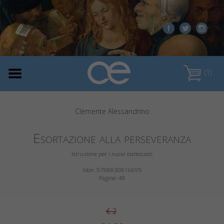
(1)
Clemente Alessandrino
Esortazione alla perseveranza
Istruzione per i nuovi battezzati
Isbn: 9788830816695
Pagine: 48
€ 2