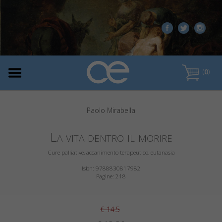
(
0
)
Paolo Mirabella
La vita dentro il morire
Cure palliative, accanimento terapeutico, eutanasia
Isbn: 9788830817982
Pagine: 218
€ 14.5