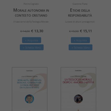
Giannino Piana
Pietro Cognato
Etiche della
Morale autonoma in
responsabilità
contesto cristiano
La voce di alcuni protagonisti
Il ‘caso serio’ della Teologia Morale
€ 15,11
€ 13,30
€ 15,90
€ 14,00
» Acquista
» Acquista
» Scheda libro
» Scheda libro