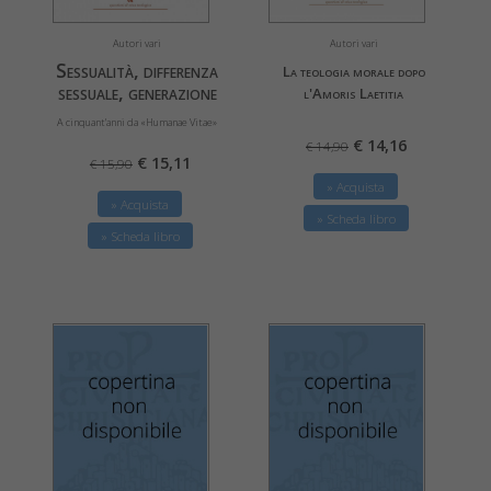
Autori vari
Autori vari
Sessualità, differenza
La teologia morale dopo
sessuale, generazione
l'Amoris Laetitia
A cinquant'anni da «Humanae Vitae»
€ 14,16
€ 14,90
€ 15,11
€ 15,90
» Acquista
» Acquista
» Scheda libro
» Scheda libro