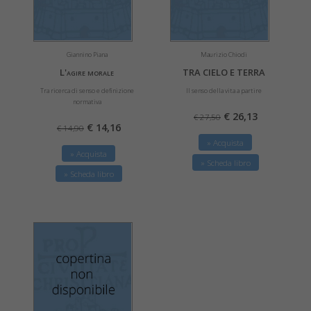
Giannino Piana
Maurizio Chiodi
L'agire morale
TRA CIELO E TERRA
Tra ricerca di senso e definizione
Il senso della vita a partire
normativa
€ 26,13
€ 27,50
€ 14,16
€ 14,90
» Acquista
» Acquista
» Scheda libro
» Scheda libro