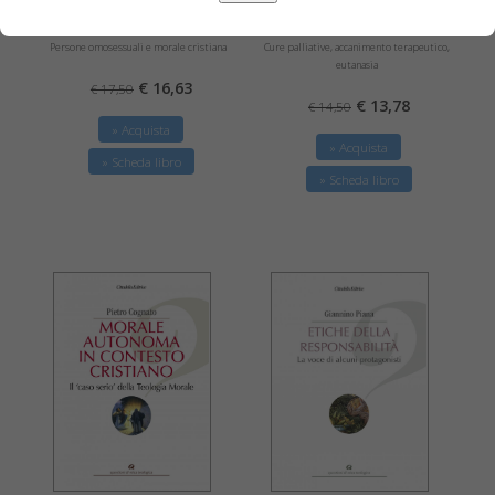
L'amore possibile
La vita dentro il morire
Persone omosessuali e morale cristiana
Cure palliative, accanimento terapeutico,
eutanasia
€ 16,63
€ 17,50
€ 13,78
€ 14,50
» Acquista
» Acquista
» Scheda libro
» Scheda libro