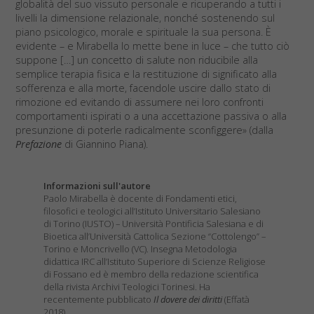
globalità del suo vissuto personale e ricuperando a tutti i
livelli la dimensione relazionale, nonché sostenendo sul
piano psicologico, morale e spirituale la sua persona. È
evidente – e Mirabella lo mette bene in luce – che tutto ciò
suppone […] un concetto di salute non riducibile alla
semplice terapia fisica e la restituzione di significato alla
sofferenza e alla morte, facendole uscire dallo stato di
rimozione ed evitando di assumere nei loro confronti
comportamenti ispirati o a una accettazione passiva o alla
presunzione di poterle radicalmente sconfiggere» (dalla
Prefazione
di Giannino Piana).
Informazioni sull'autore
Paolo Mirabella è docente di Fondamenti etici,
filosofici e teologici all’Istituto Universitario Salesiano
di Torino (IUSTO) – Università Pontificia Salesiana e di
Bioetica all’Università Cattolica Sezione “Cottolengo” –
Torino e Moncrivello (VC). Insegna Metodologia
didattica IRC all’Istituto Superiore di Scienze Religiose
di Fossano ed è membro della redazione scientifica
della rivista Archivi Teologici Torinesi. Ha
recentemente pubblicato
Il dovere dei diritti
(Effatà
2018)