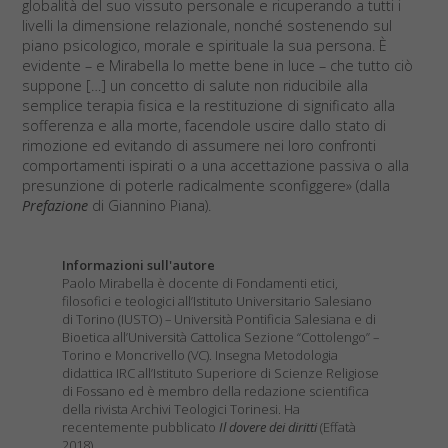
globalità del suo vissuto personale e ricuperando a tutti i
livelli la dimensione relazionale, nonché sostenendo sul
piano psicologico, morale e spirituale la sua persona. È
evidente – e Mirabella lo mette bene in luce – che tutto ciò
suppone […] un concetto di salute non riducibile alla
semplice terapia fisica e la restituzione di significato alla
sofferenza e alla morte, facendole uscire dallo stato di
rimozione ed evitando di assumere nei loro confronti
comportamenti ispirati o a una accettazione passiva o alla
presunzione di poterle radicalmente sconfiggere» (dalla
Prefazione
di Giannino Piana).
Informazioni sull'autore
Paolo Mirabella è docente di Fondamenti etici,
filosofici e teologici all’Istituto Universitario Salesiano
di Torino (IUSTO) – Università Pontificia Salesiana e di
Bioetica all’Università Cattolica Sezione “Cottolengo” –
Torino e Moncrivello (VC). Insegna Metodologia
didattica IRC all’Istituto Superiore di Scienze Religiose
di Fossano ed è membro della redazione scientifica
della rivista Archivi Teologici Torinesi. Ha
recentemente pubblicato
Il dovere dei diritti
(Effatà
2018)