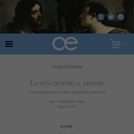
(1)
Paolo Mirabella
La vita dentro il morire
Cure palliative, accanimento terapeutico, eutanasia
Isbn: 9788830817982
Pagine: 218
€ 14.5