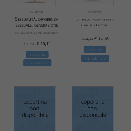
Autori vari
Autori vari
Sessualità, differenza
La teologia morale dopo
sessuale, generazione
l'Amoris Laetitia
A cinquant'anni da «Humanae Vitae»
€ 14,16
€ 14,90
€ 15,11
€ 15,90
» Acquista
» Acquista
» Scheda libro
» Scheda libro