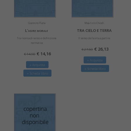
Giannino Piana
Maurizio Chiodi
L'agire morale
TRA CIELO E TERRA
Tra ricerca di senso e definizione
Il senso della vita a partire
normativa
€ 26,13
€ 27,50
€ 14,16
€ 14,90
» Acquista
» Acquista
» Scheda libro
» Scheda libro