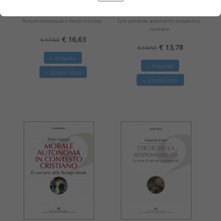
L'amore possibile
La vita dentro il morire
Persone omosessuali e morale cristiana
Cure palliative, accanimento terapeutico,
eutanasia
€ 16,63
€ 17,50
€ 13,78
€ 14,50
» Acquista
» Acquista
» Scheda libro
» Scheda libro