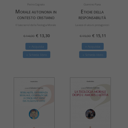
Giannino Piana
Pietro Cognato
Etiche della
Morale autonoma in
responsabilità
contesto cristiano
La voce di alcuni protagonisti
Il ‘caso serio’ della Teologia Morale
€ 15,11
€ 13,30
€ 15,90
€ 14,00
» Acquista
» Acquista
» Scheda libro
» Scheda libro