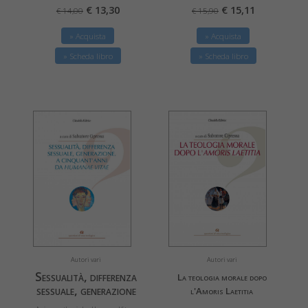
€ 15,11
€ 13,30
€ 15,90
€ 14,00
» Acquista
» Acquista
» Scheda libro
» Scheda libro
Autori vari
Autori vari
Sessualità, differenza
La teologia morale dopo
sessuale, generazione
l'Amoris Laetitia