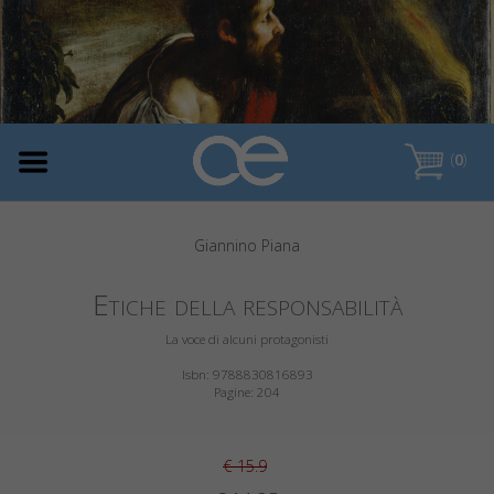
(
0
)
Giannino Piana
Etiche della responsabilità
La voce di alcuni protagonisti
Isbn: 9788830816893
Pagine: 204
€ 15.9