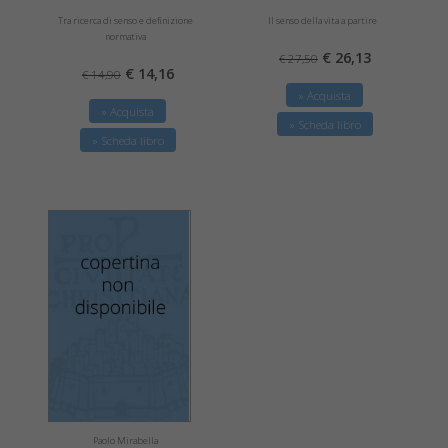
Tra ricerca di senso e definizione
Il senso della vita a partire
normativa
€ 26,13
€ 27,50
€ 14,16
€ 14,90
» Acquista
» Acquista
» Scheda libro
» Scheda libro
Paolo Mirabella