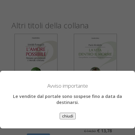
Altri titoli della collana
Avviso importante
Le vendite dal portale sono sospese fino a data da
Aristide Fumagalli
Paolo Mirabella
destinarsi.
L'amore possibile
La vita dentro il morire
Persone omosessuali e morale cristiana
Cure palliative, accanimento terapeutico,
chiudi
eutanasia
€ 16,63
€ 17,50
€ 13,78
€ 14,50