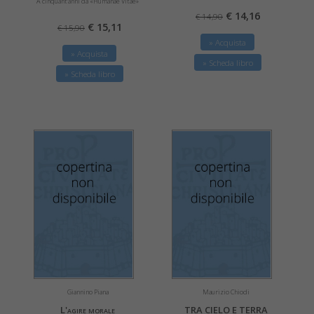
A cinquant'anni da «Humanae Vitae»
€ 14,16
€ 14,90
€ 15,11
€ 15,90
» Acquista
» Acquista
» Scheda libro
» Scheda libro
Giannino Piana
Maurizio Chiodi
L'agire morale
TRA CIELO E TERRA