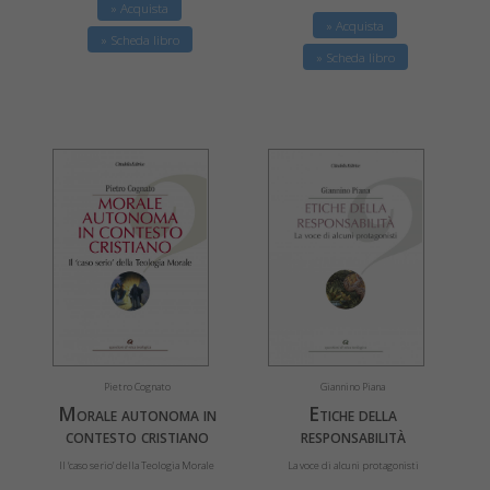
» Acquista
» Acquista
» Scheda libro
» Scheda libro
Giannino Piana
Pietro Cognato
Etiche della
Morale autonoma in
responsabilità
contesto cristiano
La voce di alcuni protagonisti
Il ‘caso serio’ della Teologia Morale